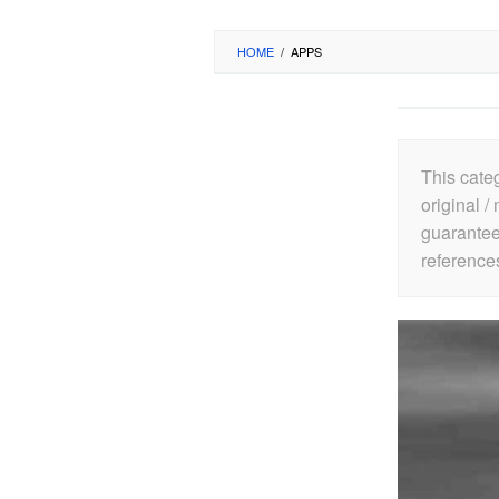
HOME
/
APPS
This cate
original 
guarantee
references