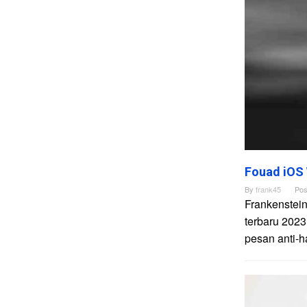
Fouad iOS
By
frank45
Pos
Frankenstei
terbaru 2023
pesan anti-h