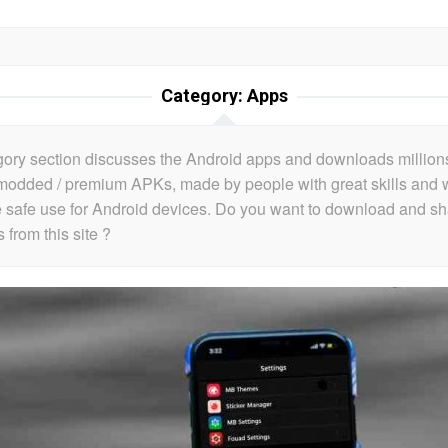
Category:
Apps
gory section discusses the Android apps and downloads million
/ modded / premium APKs, made by people with great skills and
 safe use for Android devices. Do you want to download and sh
 from this site ?