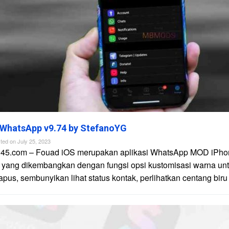
 WhatsApp v9.74 by StefanoYG
ted on
July 25, 2023
n45.com – Fouad iOS merupakan aplikasi WhatsApp MOD iPhon
 yang dikembangkan dengan fungsi opsi kustomisasi warna unt
apus, sembunyikan lihat status kontak, perlihatkan centang biru