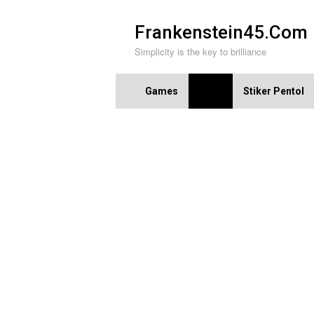
Skip
to
Frankenstein45.Com
content
Simplicity is the key to brilliance
Games
Apps
Stiker Pentol