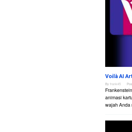
Voilà AI A
By
frank45
Pos
Frankenstein
animasi kart
wajah Anda me