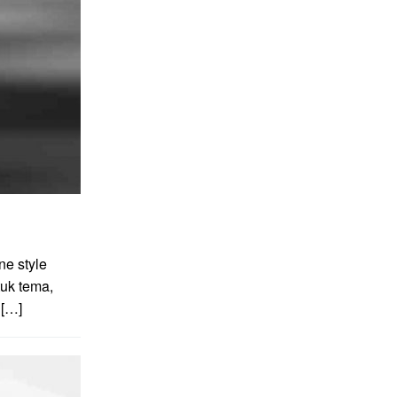
e style
uk tema,
 […]