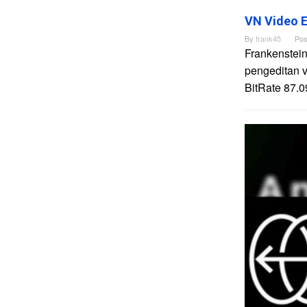
VN Video E
By
frank45
Pos
Frankenstein
pengeditan 
BitRate 87.0