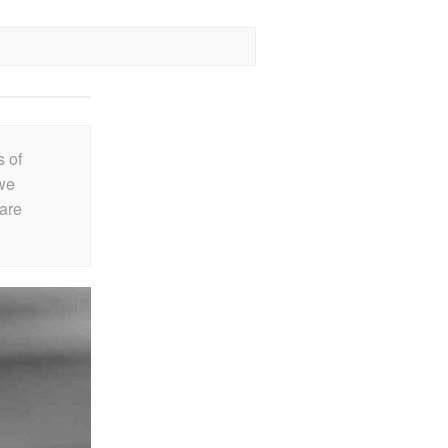
s of
 we
are