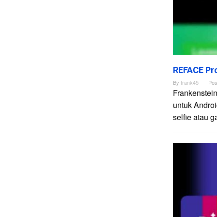
REFACE Pro
By
frank45
Pos
Frankenstei
untuk Andro
selfie atau 