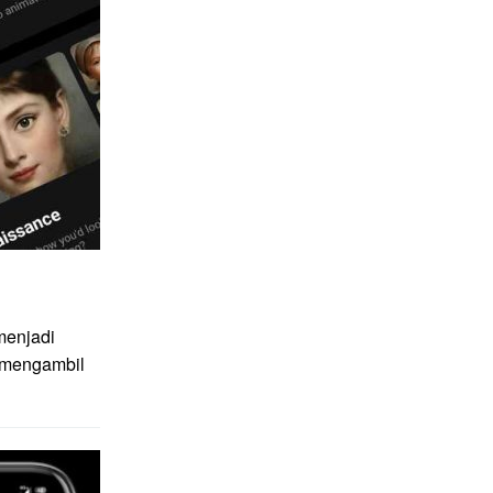
menjadi
g mengambil