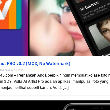
rtist PRO v3.2 (MOD, No Watermark)
ted on
July 11, 2023
45.com – Pernahkah Anda berpikir ingin membuat kolase foto 
un 3D?. Voilà AI Artist Pro adalah aplikasi manipulasi foto yan
njadi terlihat seperti kartun. Voilà […]