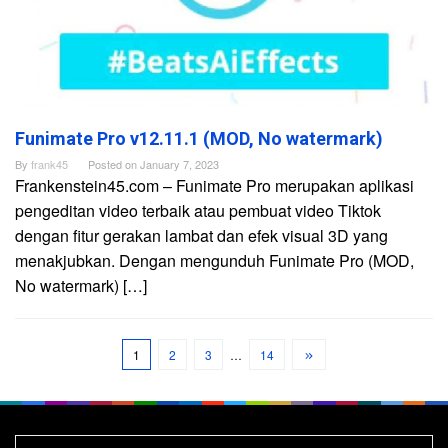
Funimate Pro v12.11.1 (MOD, No watermark)
By
frank45
Posted on
January 7, 2023
Frankenstein45.com – Funimate Pro merupakan aplikasi
pengeditan video terbaik atau pembuat video Tiktok
dengan fitur gerakan lambat dan efek visual 3D yang
menakjubkan. Dengan mengunduh Funimate Pro (MOD,
No watermark) […]
1
2
3
…
14
Search