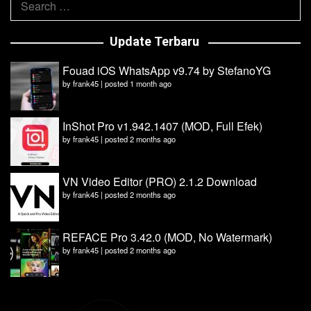
for:
Update Terbaru
Fouad iOS WhatsApp v9.74 by StefanoYG
by
frank45
|
posted 1 month ago
InShot Pro v1.942.1407 (MOD, Full Efek)
by
frank45
|
posted 2 months ago
VN Video Editor (PRO) 2.1.2 Download
by
frank45
|
posted 2 months ago
REFACE Pro 3.42.0 (MOD, No Watermark)
by
frank45
|
posted 2 months ago