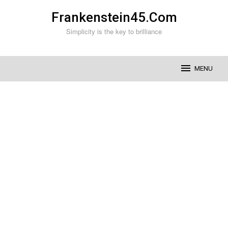
Skip
Frankenstein45.Com
to
content
Simplicity is the key to brilliance
MENU