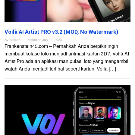
Voilà AI Artist PRO v3.2 (MOD, No Watermark)
By
frank45
Posted on
July 11, 2023
Frankenstein45.com – Pernahkah Anda berpikir ingin
membuat kolase foto menjadi animasi kartun 3D?. Voilà AI
Artist Pro adalah aplikasi manipulasi foto yang mengambil
wajah Anda menjadi terlihat seperti kartun. Voilà […]