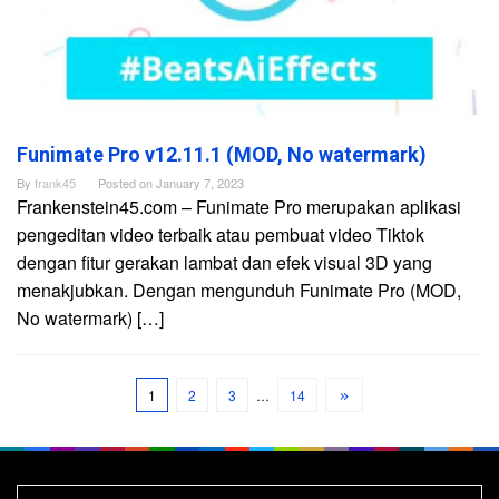
Funimate Pro v12.11.1 (MOD, No watermark)
By
frank45
Posted on
January 7, 2023
Frankenstein45.com – Funimate Pro merupakan aplikasi
pengeditan video terbaik atau pembuat video Tiktok
dengan fitur gerakan lambat dan efek visual 3D yang
menakjubkan. Dengan mengunduh Funimate Pro (MOD,
No watermark) […]
1
2
3
…
14
Search