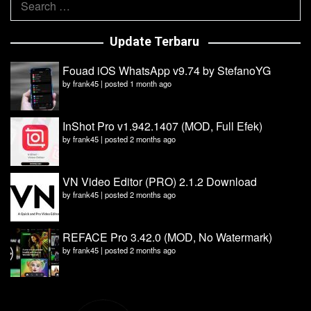
for:
Update Terbaru
Fouad iOS WhatsApp v9.74 by StefanoYG
by
frank45
|
posted 1 month ago
InShot Pro v1.942.1407 (MOD, Full Efek)
by
frank45
|
posted 2 months ago
VN Video Editor (PRO) 2.1.2 Download
by
frank45
|
posted 2 months ago
REFACE Pro 3.42.0 (MOD, No Watermark)
by
frank45
|
posted 2 months ago