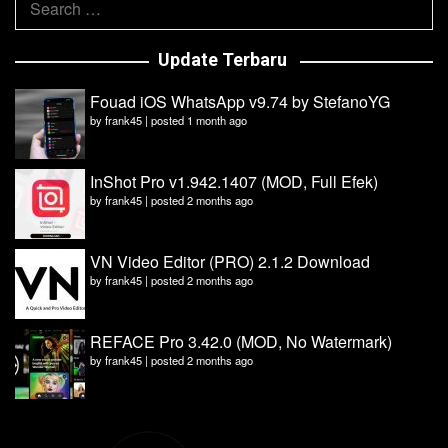
for:
Update Terbaru
Fouad iOS WhatsApp v9.74 by StefanoYG
by
frank45
|
posted 1 month ago
InShot Pro v1.942.1407 (MOD, Full Efek)
by
frank45
|
posted 2 months ago
VN Video Editor (PRO) 2.1.2 Download
by
frank45
|
posted 2 months ago
REFACE Pro 3.42.0 (MOD, No Watermark)
by
frank45
|
posted 2 months ago