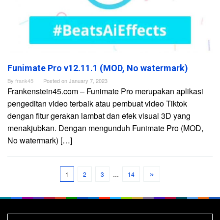
Funimate Pro v12.11.1 (MOD, No watermark)
By
frank45
Posted on
January 7, 2023
Frankenstein45.com – Funimate Pro merupakan aplikasi
pengeditan video terbaik atau pembuat video Tiktok
dengan fitur gerakan lambat dan efek visual 3D yang
menakjubkan. Dengan mengunduh Funimate Pro (MOD,
No watermark) […]
1
2
3
…
14
Search