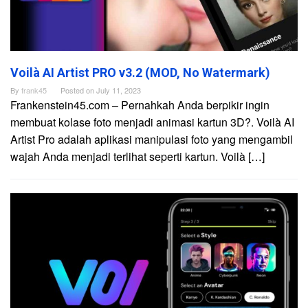
Voilà AI Artist PRO v3.2 (MOD, No Watermark)
By
frank45
Posted on
July 11, 2023
Frankenstein45.com – Pernahkah Anda berpikir ingin
membuat kolase foto menjadi animasi kartun 3D?. Voilà AI
Artist Pro adalah aplikasi manipulasi foto yang mengambil
wajah Anda menjadi terlihat seperti kartun. Voilà […]