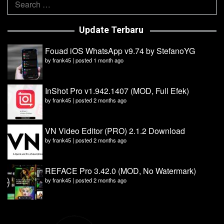
for:
Update Terbaru
Fouad iOS WhatsApp v9.74 by StefanoYG
by
frank45
|
posted 1 month ago
InShot Pro v1.942.1407 (MOD, Full Efek)
by
frank45
|
posted 2 months ago
VN Video Editor (PRO) 2.1.2 Download
by
frank45
|
posted 2 months ago
REFACE Pro 3.42.0 (MOD, No Watermark)
by
frank45
|
posted 2 months ago