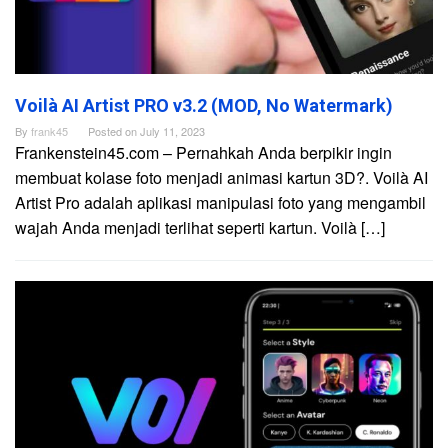
Voilà AI Artist PRO v3.2 (MOD, No Watermark)
By
frank45
Posted on
July 11, 2023
Frankenstein45.com – Pernahkah Anda berpikir ingin
membuat kolase foto menjadi animasi kartun 3D?. Voilà AI
Artist Pro adalah aplikasi manipulasi foto yang mengambil
wajah Anda menjadi terlihat seperti kartun. Voilà […]