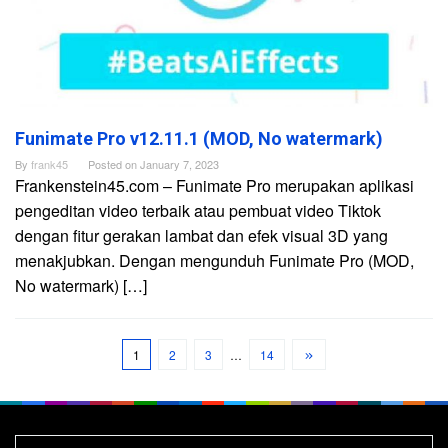
Funimate Pro v12.11.1 (MOD, No watermark)
By
frank45
Posted on
January 7, 2023
Frankenstein45.com – Funimate Pro merupakan aplikasi
pengeditan video terbaik atau pembuat video Tiktok
dengan fitur gerakan lambat dan efek visual 3D yang
menakjubkan. Dengan mengunduh Funimate Pro (MOD,
No watermark) […]
1
2
3
…
14
Search