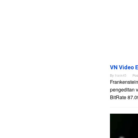
VN Video E
By
frank45
Pos
Frankenstein
pengeditan 
BitRate 87.0