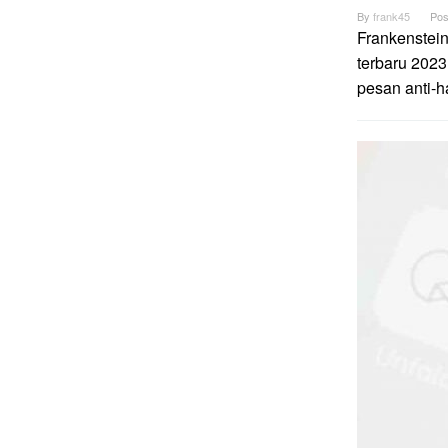
By
frank45
Pos
Frankenstei
terbaru 2023
pesan anti-h