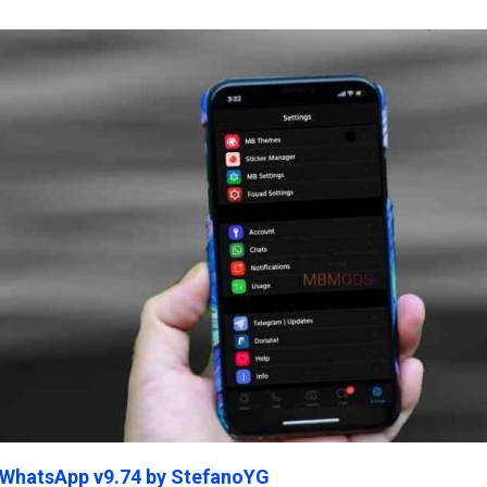
ein45.Com
 WhatsApp v9.74 by StefanoYG