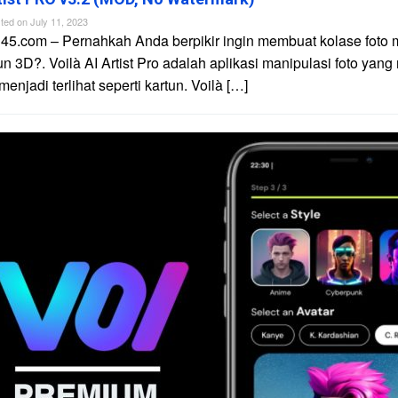
ted on
July 11, 2023
45.com – Pernahkah Anda berpikir ingin membuat kolase foto 
un 3D?. Voilà AI Artist Pro adalah aplikasi manipulasi foto yan
njadi terlihat seperti kartun. Voilà […]