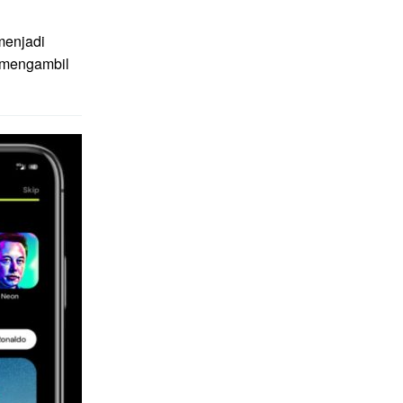
menjadi
g mengambil