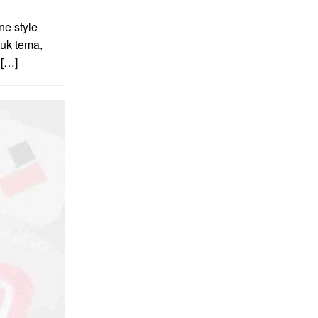
e style
uk tema,
 […]