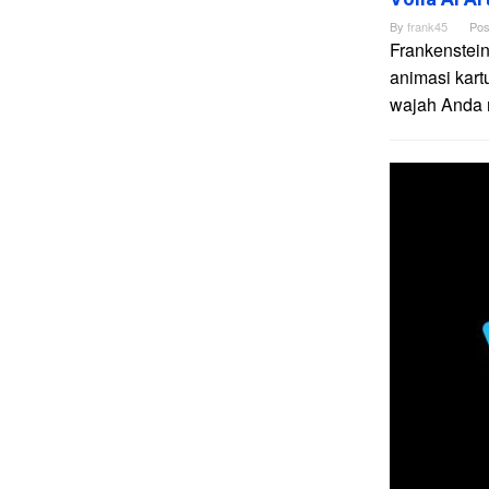
By
frank45
Pos
Frankenstein
animasi kart
wajah Anda me