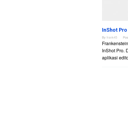
InShot Pro
By
frank45
Pos
Frankenstein
InShot Pro. 
aplikasi edi