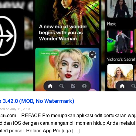
 3.42.0 (MOD, No Watermark)
ted on
July 11, 2023
n45.com – REFACE Pro merupakan aplikasi edit pertukaran waj
id dan iOS dengan cara mengambil momen hidup Anda melalui
galeri ponsel. Reface App Pro juga […]