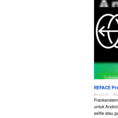
REFACE Pro
By
frank45
Pos
Frankenstei
untuk Andro
selfie atau 