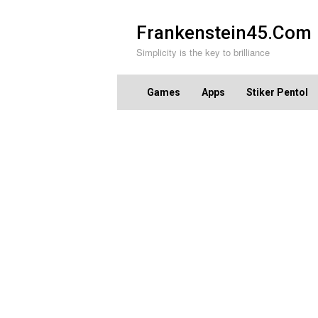
Skip
to
Frankenstein45.Com
content
Simplicity is the key to brilliance
Games
Apps
Stiker Pentol