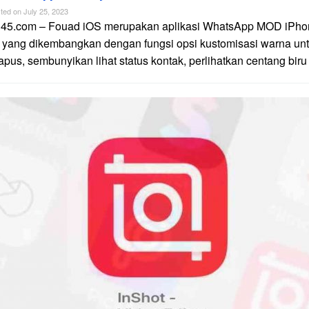
ted on
July 25, 2023
n45.com – Fouad iOS merupakan aplikasi WhatsApp MOD iPhon
 yang dikembangkan dengan fungsi opsi kustomisasi warna unt
apus, sembunyikan lihat status kontak, perlihatkan centang biru