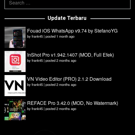
for:
Update Terbaru
Fouad iOS WhatsApp v9.74 by StefanoYG
by
frank45
|
posted 1 month ago
InShot Pro v1.942.1407 (MOD, Full Efek)
by
frank45
|
posted 2 months ago
VN Video Editor (PRO) 2.1.2 Download
by
frank45
|
posted 2 months ago
REFACE Pro 3.42.0 (MOD, No Watermark)
by
frank45
|
posted 2 months ago