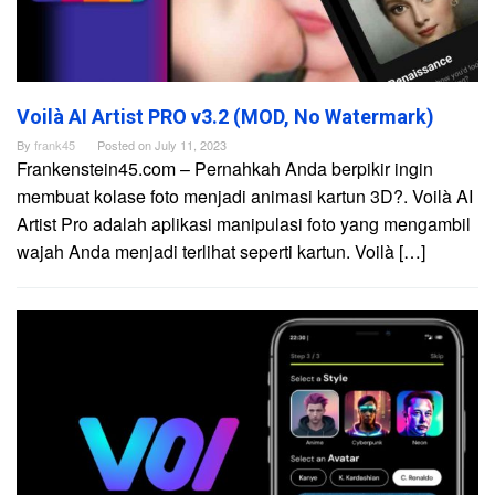
Voilà AI Artist PRO v3.2 (MOD, No Watermark)
By
frank45
Posted on
July 11, 2023
Frankenstein45.com – Pernahkah Anda berpikir ingin
membuat kolase foto menjadi animasi kartun 3D?. Voilà AI
Artist Pro adalah aplikasi manipulasi foto yang mengambil
wajah Anda menjadi terlihat seperti kartun. Voilà […]