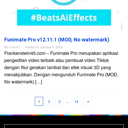
Funimate Pro v12.11.1 (MOD, No watermark)
By
frank45
Posted on
January 7, 2023
Frankenstein45.com – Funimate Pro merupakan aplikasi
pengeditan video terbaik atau pembuat video Tiktok
dengan fitur gerakan lambat dan efek visual 3D yang
menakjubkan. Dengan mengunduh Funimate Pro (MOD,
No watermark) […]
1
2
3
…
14
Search