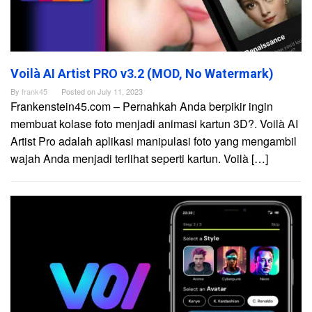
Voilà AI Artist PRO v3.2 (MOD, No Watermark)
By
frank45
Posted on
July 11, 2023
Frankenstein45.com – Pernahkah Anda berpikir ingin
membuat kolase foto menjadi animasi kartun 3D?. Voilà AI
Artist Pro adalah aplikasi manipulasi foto yang mengambil
wajah Anda menjadi terlihat seperti kartun. Voilà […]