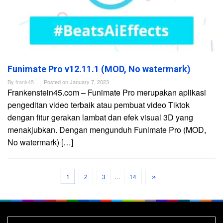
Funimate Pro v12.11.1 (MOD, No watermark)
By
frank45
Posted on
January 7, 2023
Frankenstein45.com – Funimate Pro merupakan aplikasi
pengeditan video terbaik atau pembuat video Tiktok
dengan fitur gerakan lambat dan efek visual 3D yang
menakjubkan. Dengan mengunduh Funimate Pro (MOD,
No watermark) […]
1
2
3
…
14
Search