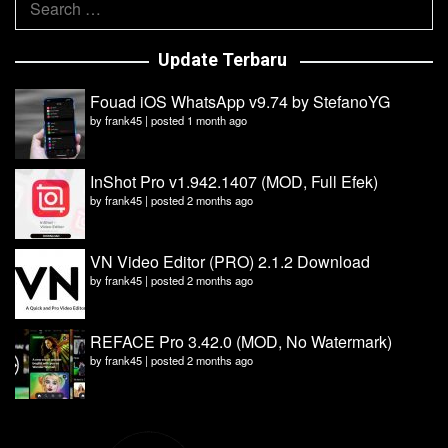
for:
Update Terbaru
Fouad iOS WhatsApp v9.74 by StefanoYG
by
frank45
|
posted 1 month ago
InShot Pro v1.942.1407 (MOD, Full Efek)
by
frank45
|
posted 2 months ago
VN Video Editor (PRO) 2.1.2 Download
by
frank45
|
posted 2 months ago
REFACE Pro 3.42.0 (MOD, No Watermark)
by
frank45
|
posted 2 months ago