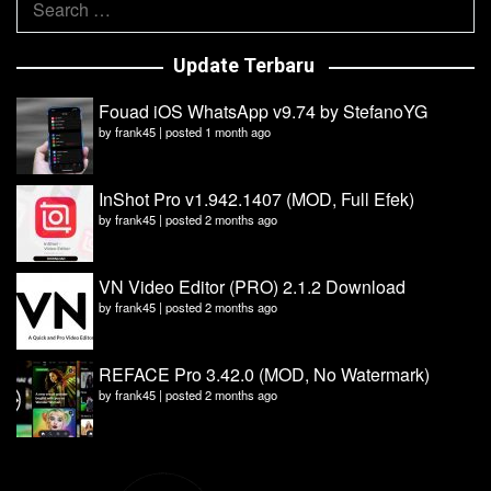
for:
Update Terbaru
Fouad iOS WhatsApp v9.74 by StefanoYG
by
frank45
|
posted 1 month ago
InShot Pro v1.942.1407 (MOD, Full Efek)
by
frank45
|
posted 2 months ago
VN Video Editor (PRO) 2.1.2 Download
by
frank45
|
posted 2 months ago
REFACE Pro 3.42.0 (MOD, No Watermark)
by
frank45
|
posted 2 months ago