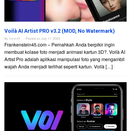
Voilà AI Artist PRO v3.2 (MOD, No Watermark)
By
frank45
Posted on
July 11, 2023
Frankenstein45.com – Pernahkah Anda berpikir ingin
membuat kolase foto menjadi animasi kartun 3D?. Voilà AI
Artist Pro adalah aplikasi manipulasi foto yang mengambil
wajah Anda menjadi terlihat seperti kartun. Voilà […]