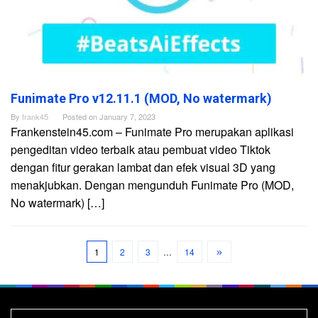
Funimate Pro v12.11.1 (MOD, No watermark)
By
frank45
Posted on
January 7, 2023
Frankenstein45.com – Funimate Pro merupakan aplikasi
pengeditan video terbaik atau pembuat video Tiktok
dengan fitur gerakan lambat dan efek visual 3D yang
menakjubkan. Dengan mengunduh Funimate Pro (MOD,
No watermark) […]
1
2
3
…
14
Search