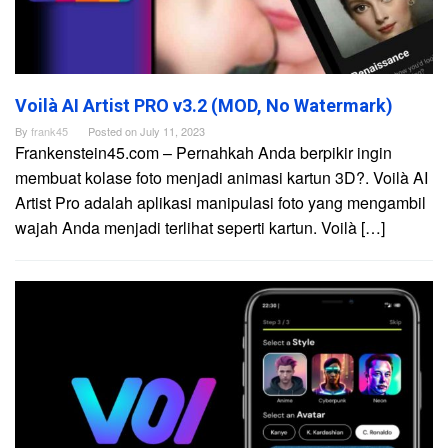
Voilà AI Artist PRO v3.2 (MOD, No Watermark)
By
frank45
Posted on
July 11, 2023
Frankenstein45.com – Pernahkah Anda berpikir ingin
membuat kolase foto menjadi animasi kartun 3D?. Voilà AI
Artist Pro adalah aplikasi manipulasi foto yang mengambil
wajah Anda menjadi terlihat seperti kartun. Voilà […]