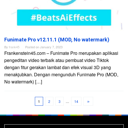
Funimate Pro v12.11.1 (MOD, No watermark)
By
frank45
Posted on
January 7, 2023
Frankenstein45.com – Funimate Pro merupakan aplikasi
pengeditan video terbaik atau pembuat video Tiktok
dengan fitur gerakan lambat dan efek visual 3D yang
menakjubkan. Dengan mengunduh Funimate Pro (MOD,
No watermark) […]
1
2
3
…
14
Search