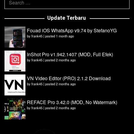
for:
Update Terbaru
Fouad iOS WhatsApp v9.74 by StefanoYG
by
frank45
|
posted 1 month ago
InShot Pro v1.942.1407 (MOD, Full Efek)
by
frank45
|
posted 2 months ago
VN Video Editor (PRO) 2.1.2 Download
by
frank45
|
posted 2 months ago
REFACE Pro 3.42.0 (MOD, No Watermark)
by
frank45
|
posted 2 months ago