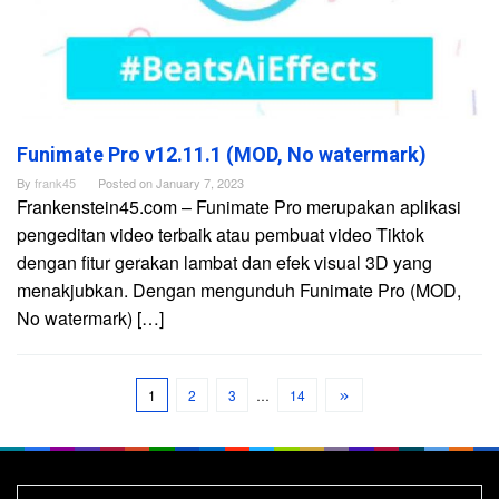
Funimate Pro v12.11.1 (MOD, No watermark)
By
frank45
Posted on
January 7, 2023
Frankenstein45.com – Funimate Pro merupakan aplikasi
pengeditan video terbaik atau pembuat video Tiktok
dengan fitur gerakan lambat dan efek visual 3D yang
menakjubkan. Dengan mengunduh Funimate Pro (MOD,
No watermark) […]
1
2
3
…
14
Search