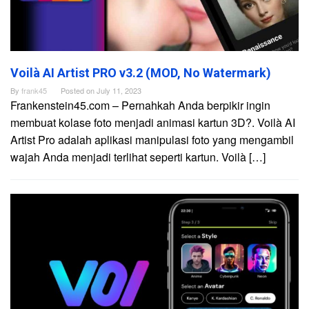
Voilà AI Artist PRO v3.2 (MOD, No Watermark)
By
frank45
Posted on
July 11, 2023
Frankenstein45.com – Pernahkah Anda berpikir ingin
membuat kolase foto menjadi animasi kartun 3D?. Voilà AI
Artist Pro adalah aplikasi manipulasi foto yang mengambil
wajah Anda menjadi terlihat seperti kartun. Voilà […]