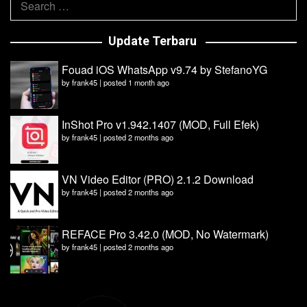
for:
Update Terbaru
Fouad iOS WhatsApp v9.74 by StefanoYG
by
frank45
|
posted 1 month ago
InShot Pro v1.942.1407 (MOD, Full Efek)
by
frank45
|
posted 2 months ago
VN Video Editor (PRO) 2.1.2 Download
by
frank45
|
posted 2 months ago
REFACE Pro 3.42.0 (MOD, No Watermark)
by
frank45
|
posted 2 months ago