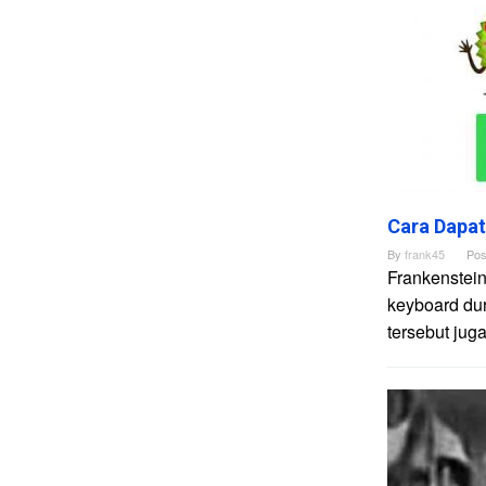
Cara Dapat
By
frank45
Pos
Frankenstein
keyboard dur
tersebut ju