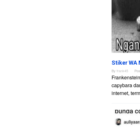
Stiker WA 
By
frank45
Pos
Frankenstei
capybara da
internet, te