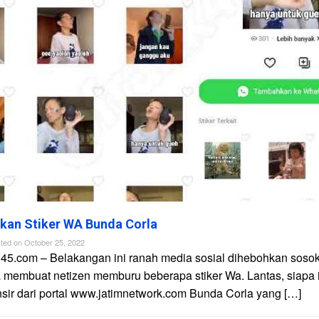
kan Stiker WA Bunda Corla
ted on
October 25, 2022
n45.com – Belakangan ini ranah media sosial dihebohkan soso
 membuat netizen memburu beberapa stiker Wa. Lantas, siapa 
nsir dari portal www.jatimnetwork.com Bunda Corla yang […]