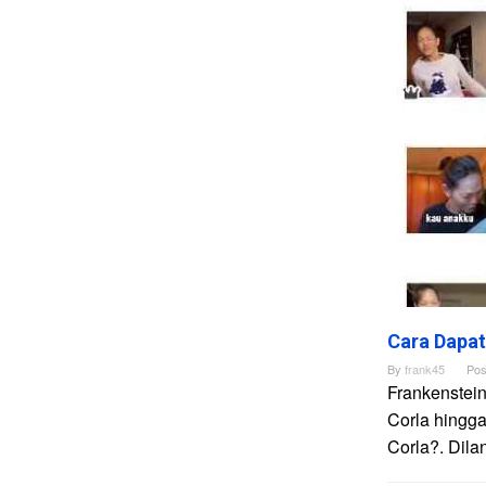
Cara Dapat
By
frank45
Pos
Frankenstei
Corla hingga
Corla?. Dila