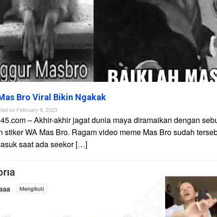
Mas Bro Viral Bikin Ngakak
ted on
February 9, 2023
n45.com – Akhir-akhir jagat dunia maya diramaikan dengan s
n stiker WA Mas Bro. Ragam video meme Mas Bro sudah terseba
rmasuk saat ada seekor […]