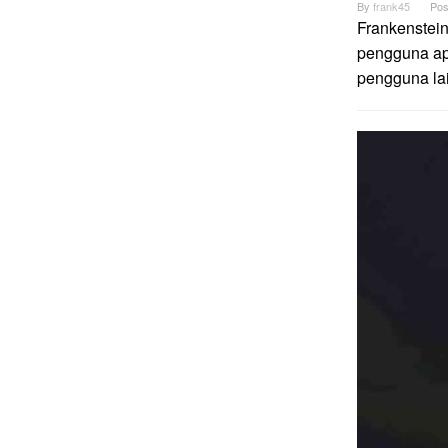
By
frank45
Pos
Frankenstein
pengguna apl
pengguna lai