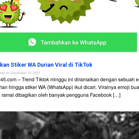
kan Stiker WA Durian Viral di TikTok
ted on
December 10, 2021
45.com – Trend Tiktok minggu ini diramaikan dengan sebuah e
ian hingga stiker WA (WhatsApp) ikut dicari. Viralnya emoji bu
ga ramai dibagikan oleh banyak pengguna Facebook […]