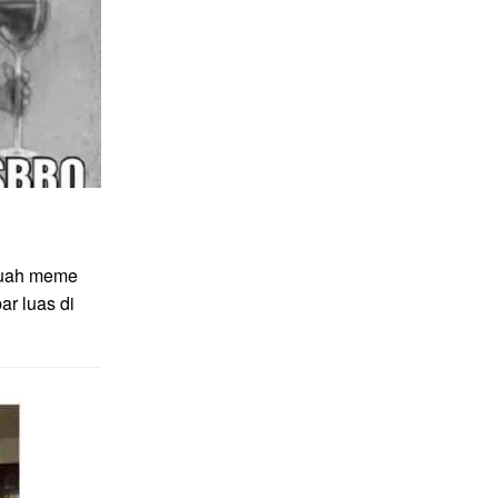
ebuah meme
r luas di