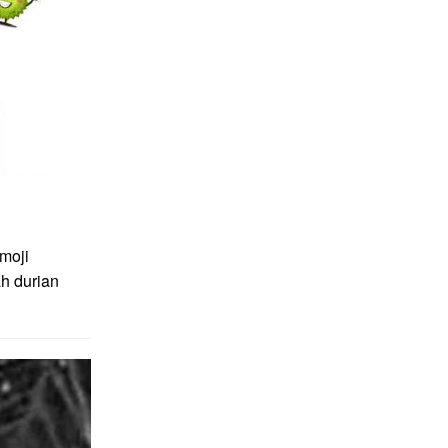
moji
ah durian