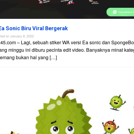
Ea Sonic Biru Viral Bergerak
ted on
January 8, 2022
n45.com – Lagi, sebuah stiker WA versi Ea sonic dan SpongeB
yang minggu ini diburu pecinta edit video. Banyaknya minat kateg
mang bukan hal yang […]