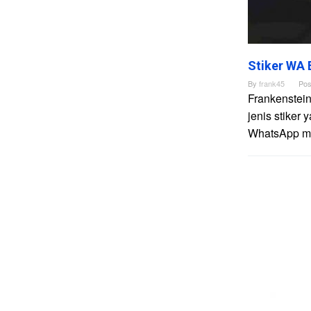
Stiker WA 
By
frank45
Pos
Frankenstei
jenis stiker 
WhatsApp me