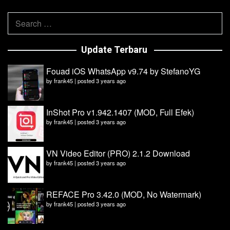
Search
for:
Update Terbaru
Fouad iOS WhatsApp v9.74 by StefanoYG
by
frank45
|
posted 3 years ago
InShot Pro v1.942.1407 (MOD, Full Efek)
by
frank45
|
posted 3 years ago
VN Video Editor (PRO) 2.1.2 Download
by
frank45
|
posted 3 years ago
REFACE Pro 3.42.0 (MOD, No Watermark)
by
frank45
|
posted 3 years ago