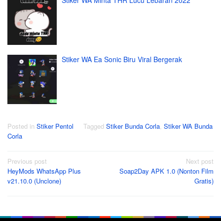
Stiker WA Minta THR Lucu Lebaran 2022
Stiker WA Ea Sonic Biru Viral Bergerak
Posted in
Stiker Pentol
Tagged
Stiker Bunda Corla
,
Stiker WA Bunda
Corla
Post
Previous post
Next post
HeyMods WhatsApp Plus
Soap2Day APK 1.0 (Nonton Film
navigation
v21.10.0 (Unclone)
Gratis)