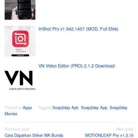
InShot Pro v1.942.1407 (MOD, Full Efek)
VN Video Editor (PRO) 2.1.2 Download
Posted in
Apps
Tagged
Soap2day Apk
,
Soap2day App
,
Soap2day
Movies
Post
Previous post
Next post
Cara Dapatkan Stiker WA Bunda
MOTIONLEAP Pro v1.3.15
navigation