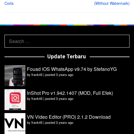
Corla
(Without Watermark)
Search
for:
Update Terbaru
Fouad iOS WhatsApp v9.74 by StefanoYG
by
frank45
|
posted 3 years ago
InShot Pro v1.942.1407 (MOD, Full Efek)
by
frank45
|
posted 3 years ago
VN Video Editor (PRO) 2.1.2 Download
by
frank45
|
posted 3 years ago