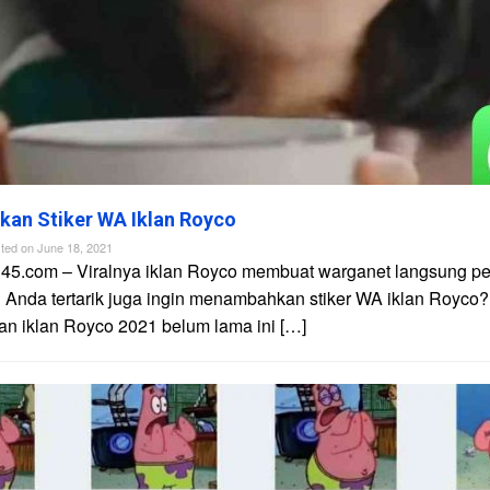
kan Stiker WA Iklan Royco
ted on
June 18, 2021
n45.com – Viralnya iklan Royco membuat warganet langsung p
 Anda tertarik juga ingin menambahkan stiker WA iklan Royco?.
n iklan Royco 2021 belum lama ini […]