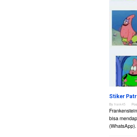
Stiker Pat
By
frank45
Pos
Frankenstein
bisa mendapa
(WhatsApp). 