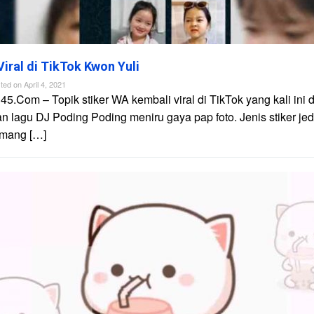
Viral di TikTok Kwon Yuli
ted on
April 4, 2021
45.Com – Topik stiker WA kembali viral di TikTok yang kali ini d
n lagu DJ Poding Poding meniru gaya pap foto. Jenis stiker je
mang […]