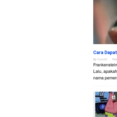
Cara Dapat
By
frank45
Pos
Frankenstei
Lalu, apakah
nama pemera