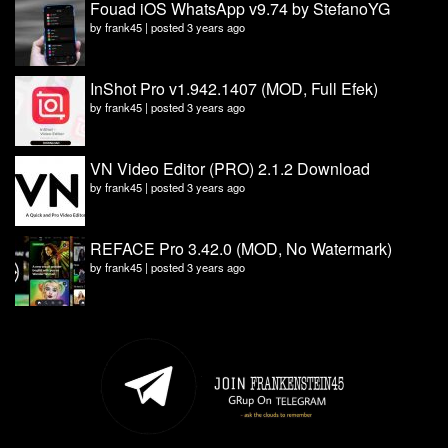
Fouad iOS WhatsApp v9.74 by StefanoYG
by
frank45
|
posted 3 years ago
InShot Pro v1.942.1407 (MOD, Full Efek)
by
frank45
|
posted 3 years ago
VN Video Editor (PRO) 2.1.2 Download
by
frank45
|
posted 3 years ago
REFACE Pro 3.42.0 (MOD, No Watermark)
by
frank45
|
posted 3 years ago