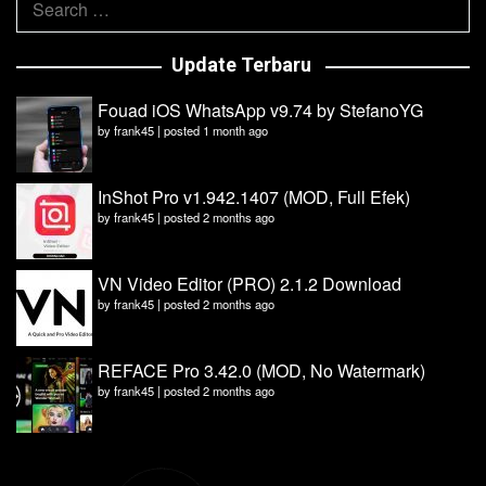
for:
Update Terbaru
Fouad iOS WhatsApp v9.74 by StefanoYG
by
frank45
|
posted 1 month ago
InShot Pro v1.942.1407 (MOD, Full Efek)
by
frank45
|
posted 2 months ago
VN Video Editor (PRO) 2.1.2 Download
by
frank45
|
posted 2 months ago
REFACE Pro 3.42.0 (MOD, No Watermark)
by
frank45
|
posted 2 months ago