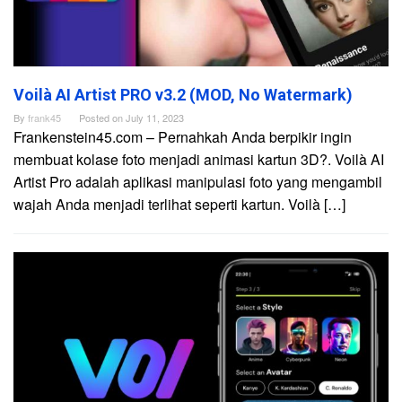
Voilà AI Artist PRO v3.2 (MOD, No Watermark)
By
frank45
Posted on
July 11, 2023
Frankenstein45.com – Pernahkah Anda berpikir ingin
membuat kolase foto menjadi animasi kartun 3D?. Voilà AI
Artist Pro adalah aplikasi manipulasi foto yang mengambil
wajah Anda menjadi terlihat seperti kartun. Voilà […]