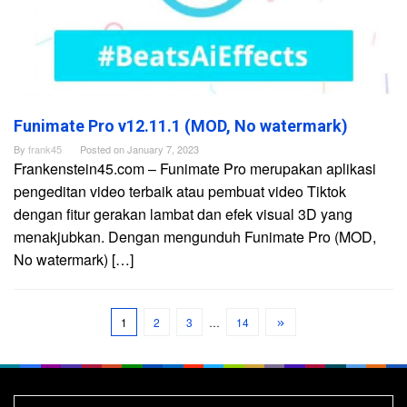
Funimate Pro v12.11.1 (MOD, No watermark)
By
frank45
Posted on
January 7, 2023
Frankenstein45.com – Funimate Pro merupakan aplikasi
pengeditan video terbaik atau pembuat video Tiktok
dengan fitur gerakan lambat dan efek visual 3D yang
menakjubkan. Dengan mengunduh Funimate Pro (MOD,
No watermark) […]
1
2
3
…
14
Search