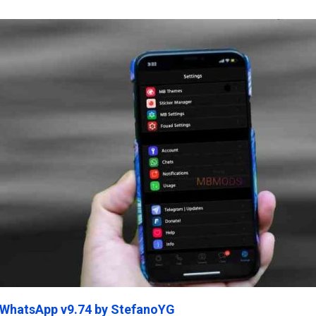
ein45.Com
 WhatsApp v9.74 by StefanoYG