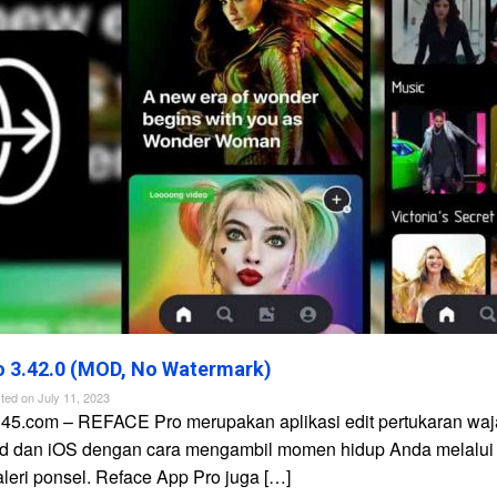
 3.42.0 (MOD, No Watermark)
ted on
July 11, 2023
n45.com – REFACE Pro merupakan aplikasi edit pertukaran waj
id dan iOS dengan cara mengambil momen hidup Anda melalui
galeri ponsel. Reface App Pro juga […]