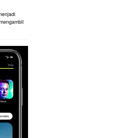
menjadi
g mengambil