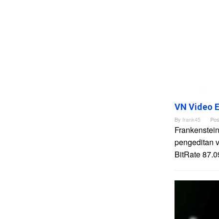
VN Video E
By
frank45
Pos
Frankenstein
pengeditan 
BitRate 87.0