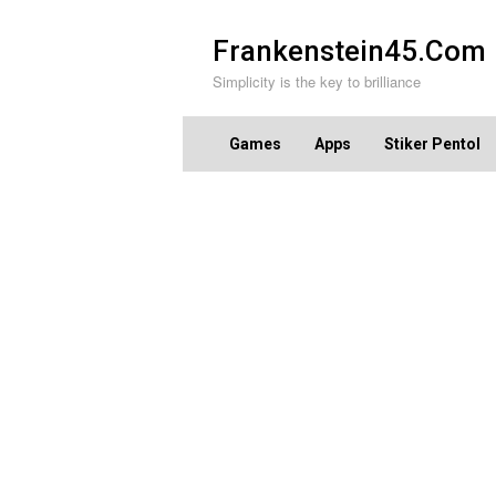
Skip
to
Frankenstein45.Com
content
Simplicity is the key to brilliance
Games
Apps
Stiker Pentol