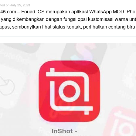
ted on
July 25, 2023
n45.com – Fouad iOS merupakan aplikasi WhatsApp MOD iPhon
 yang dikembangkan dengan fungsi opsi kustomisasi warna unt
apus, sembunyikan lihat status kontak, perlihatkan centang biru