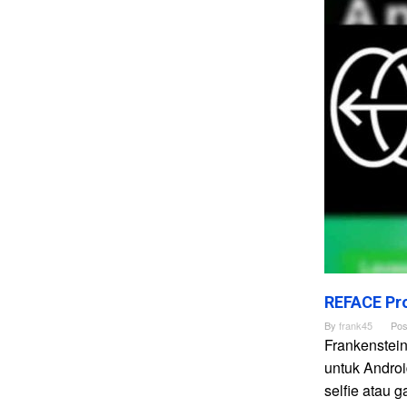
REFACE Pro
By
frank45
Pos
Frankenstei
untuk Andro
selfie atau 