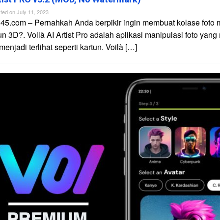
ted on
July 11, 2023
45.com – Pernahkah Anda berpikir ingin membuat kolase foto 
un 3D?. Voilà AI Artist Pro adalah aplikasi manipulasi foto yan
njadi terlihat seperti kartun. Voilà […]