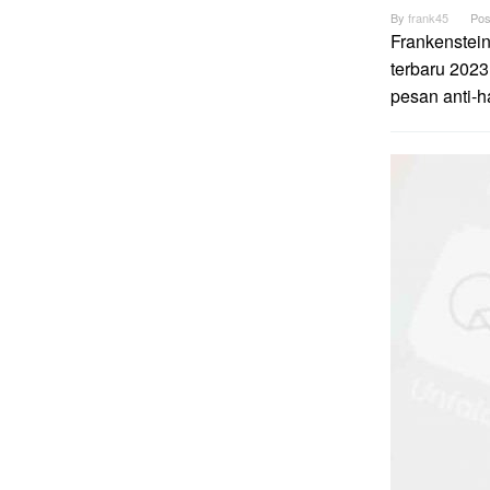
By
frank45
Pos
Frankenstei
terbaru 2023
pesan anti-h