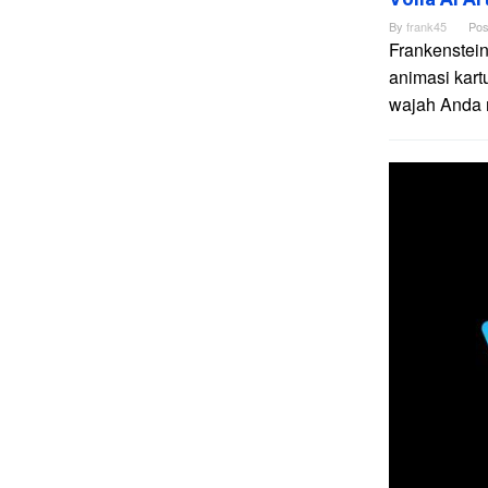
By
frank45
Pos
Frankenstein
animasi kart
wajah Anda me