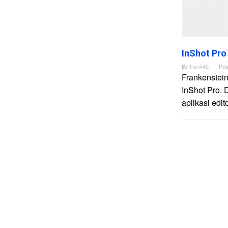
InShot Pro
By
frank45
Pos
Frankenstein
InShot Pro. 
aplikasi edi