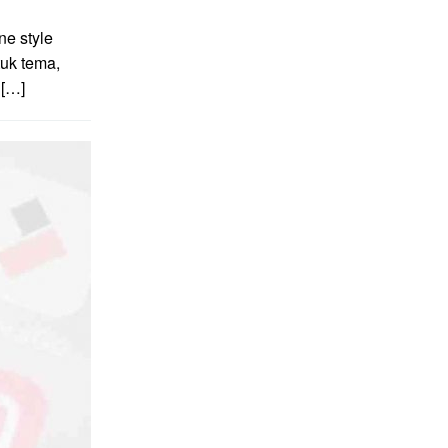
e style
uk tema,
 […]