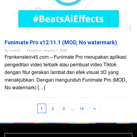
Funimate Pro v12.11.1 (MOD, No watermark)
By
frank45
Posted on
January 7, 2023
Frankenstein45.com – Funimate Pro merupakan aplikasi
pengeditan video terbaik atau pembuat video Tiktok
dengan fitur gerakan lambat dan efek visual 3D yang
menakjubkan. Dengan mengunduh Funimate Pro (MOD,
No watermark) […]
1
2
3
…
14
Search