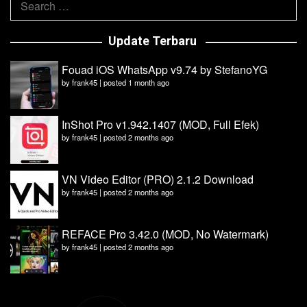
for:
Update Terbaru
Fouad iOS WhatsApp v9.74 by StefanoYG
by
frank45
|
posted 1 month ago
InShot Pro v1.942.1407 (MOD, Full Efek)
by
frank45
|
posted 2 months ago
VN Video Editor (PRO) 2.1.2 Download
by
frank45
|
posted 2 months ago
REFACE Pro 3.42.0 (MOD, No Watermark)
by
frank45
|
posted 2 months ago