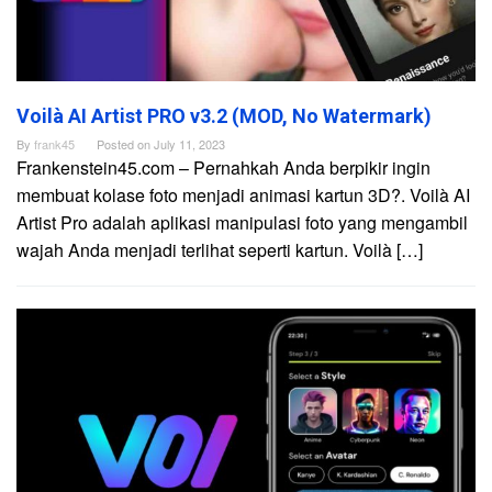
Voilà AI Artist PRO v3.2 (MOD, No Watermark)
By
frank45
Posted on
July 11, 2023
Frankenstein45.com – Pernahkah Anda berpikir ingin
membuat kolase foto menjadi animasi kartun 3D?. Voilà AI
Artist Pro adalah aplikasi manipulasi foto yang mengambil
wajah Anda menjadi terlihat seperti kartun. Voilà […]