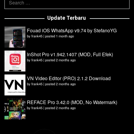
for:
Update Terbaru
Fouad iOS WhatsApp v9.74 by StefanoYG
by
frank45
|
posted 1 month ago
InShot Pro v1.942.1407 (MOD, Full Efek)
by
frank45
|
posted 2 months ago
VN Video Editor (PRO) 2.1.2 Download
by
frank45
|
posted 2 months ago
REFACE Pro 3.42.0 (MOD, No Watermark)
by
frank45
|
posted 2 months ago