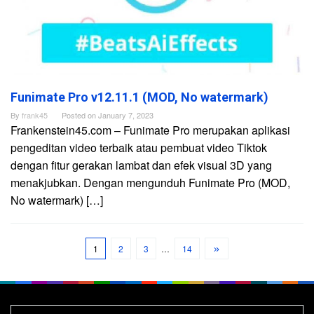
Funimate Pro v12.11.1 (MOD, No watermark)
By
frank45
Posted on
January 7, 2023
Frankenstein45.com – Funimate Pro merupakan aplikasi
pengeditan video terbaik atau pembuat video Tiktok
dengan fitur gerakan lambat dan efek visual 3D yang
menakjubkan. Dengan mengunduh Funimate Pro (MOD,
No watermark) […]
1
2
3
…
14
Search