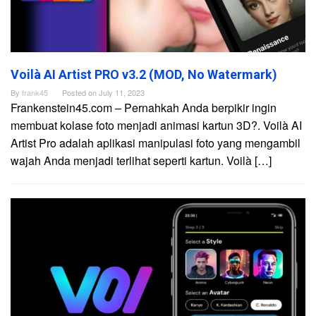
Voilà AI Artist PRO v3.2 (MOD, No Watermark)
By
frank45
Posted on
July 11, 2023
Frankenstein45.com – Pernahkah Anda berpikir ingin
membuat kolase foto menjadi animasi kartun 3D?. Voilà AI
Artist Pro adalah aplikasi manipulasi foto yang mengambil
wajah Anda menjadi terlihat seperti kartun. Voilà […]