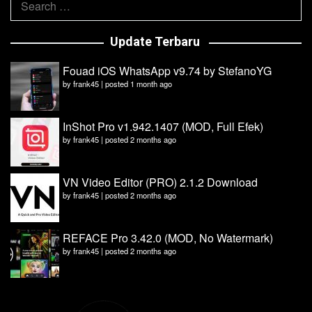
for:
Update Terbaru
Fouad iOS WhatsApp v9.74 by StefanoYG
by
frank45
|
posted 1 month ago
InShot Pro v1.942.1407 (MOD, Full Efek)
by
frank45
|
posted 2 months ago
VN Video Editor (PRO) 2.1.2 Download
by
frank45
|
posted 2 months ago
REFACE Pro 3.42.0 (MOD, No Watermark)
by
frank45
|
posted 2 months ago