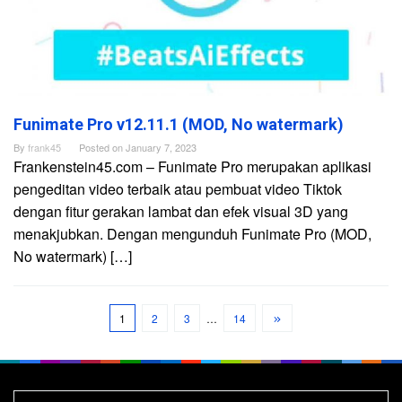
Funimate Pro v12.11.1 (MOD, No watermark)
By
frank45
Posted on
January 7, 2023
Frankenstein45.com – Funimate Pro merupakan aplikasi
pengeditan video terbaik atau pembuat video Tiktok
dengan fitur gerakan lambat dan efek visual 3D yang
menakjubkan. Dengan mengunduh Funimate Pro (MOD,
No watermark) […]
1
2
3
…
14
Search