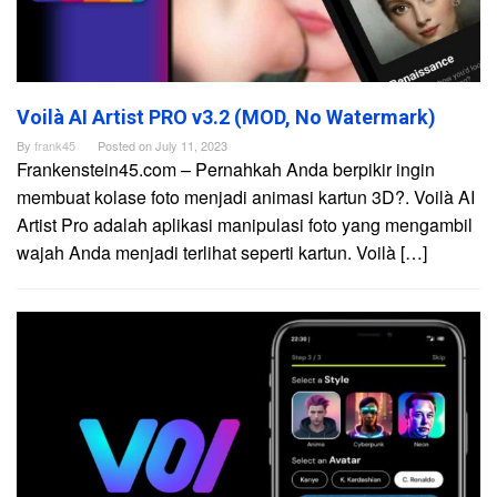
Voilà AI Artist PRO v3.2 (MOD, No Watermark)
By
frank45
Posted on
July 11, 2023
Frankenstein45.com – Pernahkah Anda berpikir ingin
membuat kolase foto menjadi animasi kartun 3D?. Voilà AI
Artist Pro adalah aplikasi manipulasi foto yang mengambil
wajah Anda menjadi terlihat seperti kartun. Voilà […]