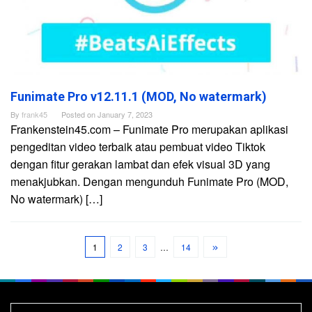
Funimate Pro v12.11.1 (MOD, No watermark)
By
frank45
Posted on
January 7, 2023
Frankenstein45.com – Funimate Pro merupakan aplikasi
pengeditan video terbaik atau pembuat video Tiktok
dengan fitur gerakan lambat dan efek visual 3D yang
menakjubkan. Dengan mengunduh Funimate Pro (MOD,
No watermark) […]
1
2
3
…
14
Search