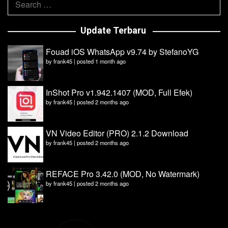
for:
Update Terbaru
Fouad iOS WhatsApp v9.74 by StefanoYG
by
frank45
|
posted 1 month ago
InShot Pro v1.942.1407 (MOD, Full Efek)
by
frank45
|
posted 2 months ago
VN Video Editor (PRO) 2.1.2 Download
by
frank45
|
posted 2 months ago
REFACE Pro 3.42.0 (MOD, No Watermark)
by
frank45
|
posted 2 months ago