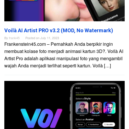
Voilà AI Artist PRO v3.2 (MOD, No Watermark)
By
frank45
Posted on
July 11, 2023
Frankenstein45.com – Pernahkah Anda berpikir ingin
membuat kolase foto menjadi animasi kartun 3D?. Voilà AI
Artist Pro adalah aplikasi manipulasi foto yang mengambil
wajah Anda menjadi terlihat seperti kartun. Voilà […]