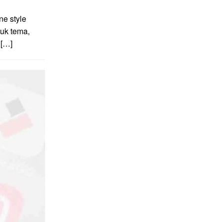
e style
uk tema,
 […]