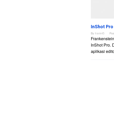
InShot Pro
By
frank45
Pos
Frankenstein
InShot Pro. 
aplikasi edi