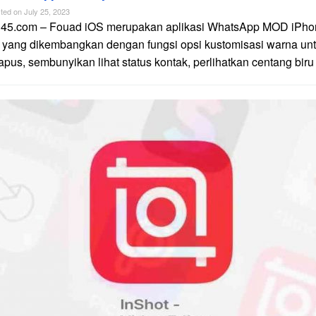
ted on
July 25, 2023
n45.com – Fouad iOS merupakan aplikasi WhatsApp MOD iPhon
 yang dikembangkan dengan fungsi opsi kustomisasi warna unt
apus, sembunyikan lihat status kontak, perlihatkan centang biru