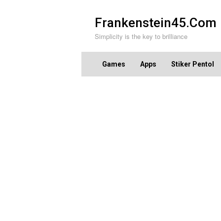
Skip
to
Frankenstein45.Com
content
Simplicity is the key to brilliance
Games
Apps
Stiker Pentol