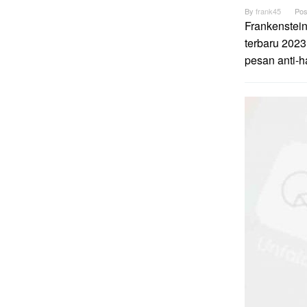
By
frank45
Pos
Frankenstei
terbaru 2023
pesan anti-h