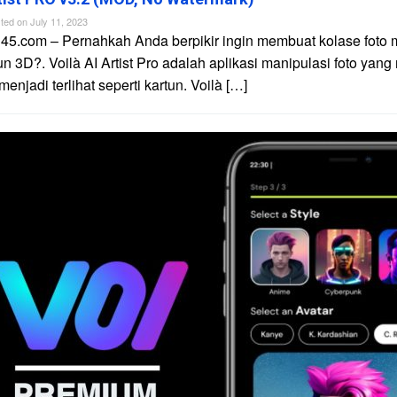
ted on
July 11, 2023
45.com – Pernahkah Anda berpikir ingin membuat kolase foto 
un 3D?. Voilà AI Artist Pro adalah aplikasi manipulasi foto yan
njadi terlihat seperti kartun. Voilà […]