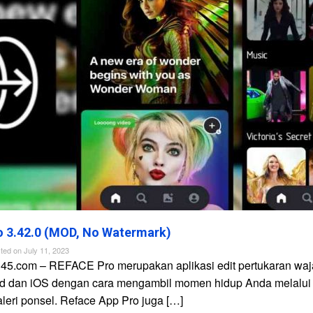
 3.42.0 (MOD, No Watermark)
ted on
July 11, 2023
n45.com – REFACE Pro merupakan aplikasi edit pertukaran waj
id dan iOS dengan cara mengambil momen hidup Anda melalui
galeri ponsel. Reface App Pro juga […]