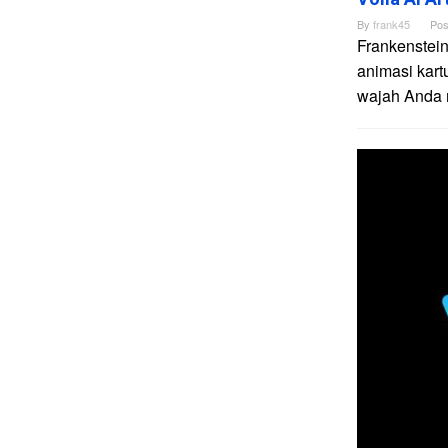
By
frank45
Pos
Frankenstein
animasi kart
wajah Anda me