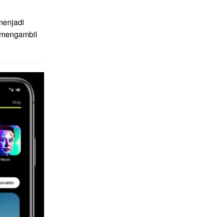
menjadi
g mengambil