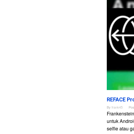
REFACE Pro
By
frank45
Pos
Frankenstei
untuk Andro
selfie atau 