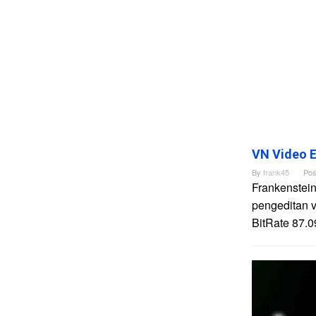
VN Video E
By
frank45
Pos
Frankenstein
pengeditan 
BitRate 87.0