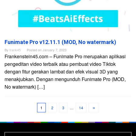
Funimate Pro v12.11.1 (MOD, No watermark)
By
frank45
Posted on
January 7, 2023
Frankenstein45.com – Funimate Pro merupakan aplikasi
pengeditan video terbaik atau pembuat video Tiktok
dengan fitur gerakan lambat dan efek visual 3D yang
menakjubkan. Dengan mengunduh Funimate Pro (MOD,
No watermark) […]
1
2
3
…
14
Search