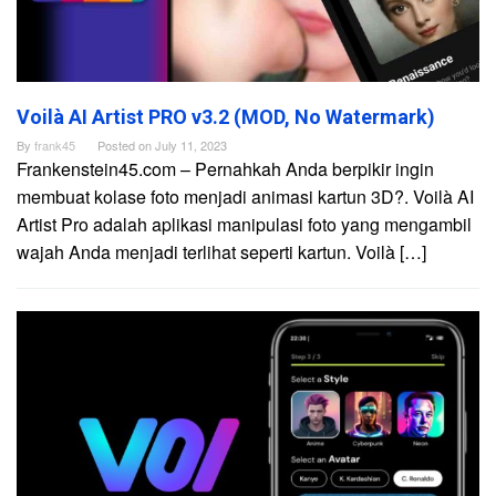
Voilà AI Artist PRO v3.2 (MOD, No Watermark)
By
frank45
Posted on
July 11, 2023
Frankenstein45.com – Pernahkah Anda berpikir ingin
membuat kolase foto menjadi animasi kartun 3D?. Voilà AI
Artist Pro adalah aplikasi manipulasi foto yang mengambil
wajah Anda menjadi terlihat seperti kartun. Voilà […]