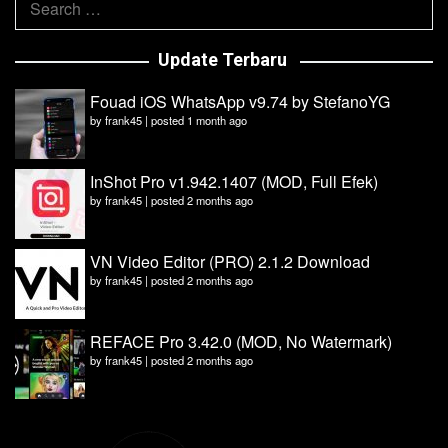
for:
Update Terbaru
Fouad iOS WhatsApp v9.74 by StefanoYG
by
frank45
|
posted 1 month ago
InShot Pro v1.942.1407 (MOD, Full Efek)
by
frank45
|
posted 2 months ago
VN Video Editor (PRO) 2.1.2 Download
by
frank45
|
posted 2 months ago
REFACE Pro 3.42.0 (MOD, No Watermark)
by
frank45
|
posted 2 months ago