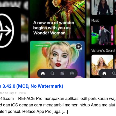
 3.42.0 (MOD, No Watermark)
ted on
July 11, 2023
n45.com – REFACE Pro merupakan aplikasi edit pertukaran waj
id dan iOS dengan cara mengambil momen hidup Anda melalui
galeri ponsel. Reface App Pro juga […]