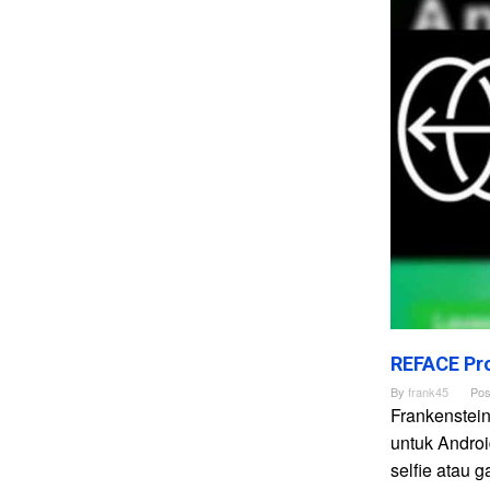
REFACE Pro
By
frank45
Pos
Frankenstei
untuk Andro
selfie atau 