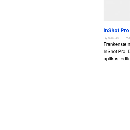
InShot Pro
By
frank45
Pos
Frankenstein
InShot Pro. 
aplikasi edi