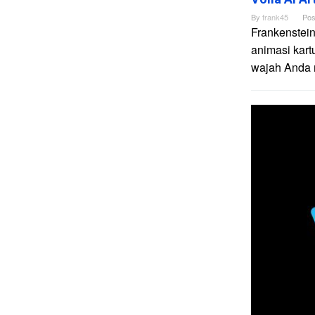
By
frank45
Pos
Frankenstein
animasi kart
wajah Anda me