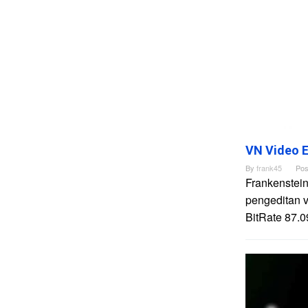
VN Video E
By
frank45
Pos
Frankenstein
pengeditan 
BitRate 87.0