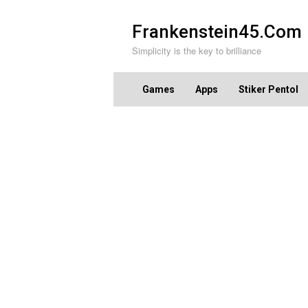
Skip
to
Frankenstein45.Com
content
Simplicity is the key to brilliance
Games
Apps
Stiker Pentol