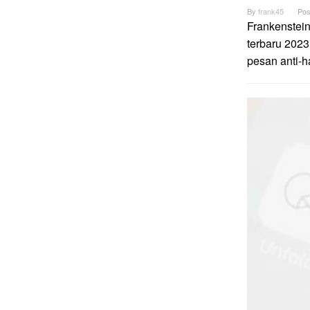
By
frank45
Pos
Frankenstei
terbaru 2023
pesan anti-h