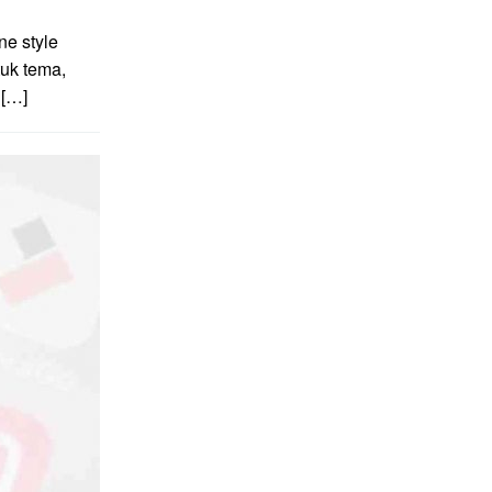
e style
uk tema,
 […]