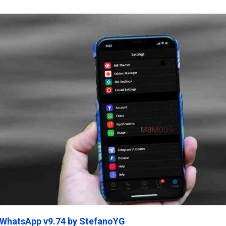
ein45.Com
 WhatsApp v9.74 by StefanoYG