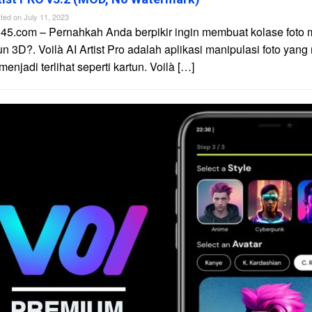
ted on
July 11, 2023
45.com – Pernahkah Anda berpikir ingin membuat kolase foto 
un 3D?. Voilà AI Artist Pro adalah aplikasi manipulasi foto yan
njadi terlihat seperti kartun. Voilà […]