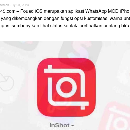
ted on
July 25, 2023
n45.com – Fouad iOS merupakan aplikasi WhatsApp MOD iPhon
 yang dikembangkan dengan fungsi opsi kustomisasi warna unt
apus, sembunyikan lihat status kontak, perlihatkan centang biru