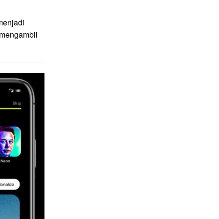
menjadi
g mengambil