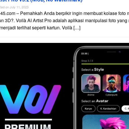
ted on
July 11, 2023
45.com – Pernahkah Anda berpikir ingin membuat kolase foto 
un 3D?. Voilà AI Artist Pro adalah aplikasi manipulasi foto yan
njadi terlihat seperti kartun. Voilà […]