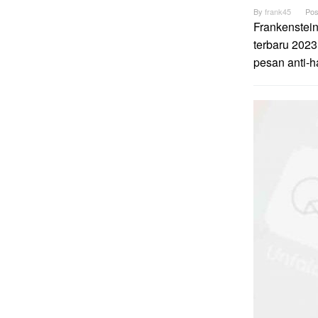
By
frank45
Pos
Frankenstei
terbaru 2023
pesan anti-h