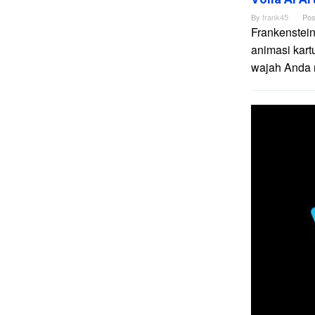
By
frank45
Pos
Frankenstein
animasi kart
wajah Anda me