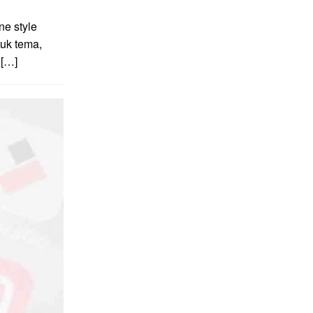
e style
uk tema,
 […]