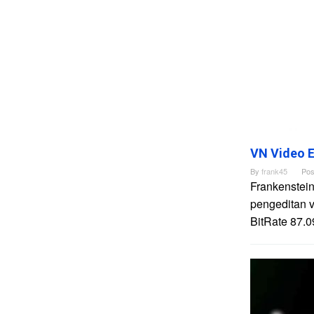
VN Video E
By
frank45
Pos
Frankenstein
pengeditan 
BitRate 87.0