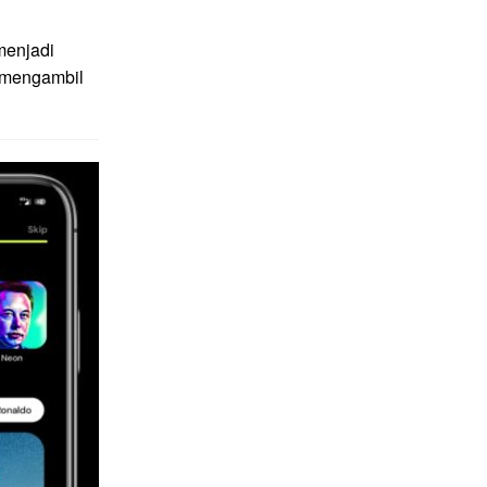
menjadi
g mengambil