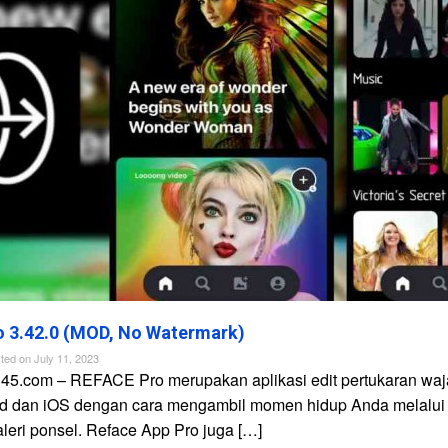
 3.42.0 (MOD, No Watermark)
ted on
July 11, 2023
n45.com – REFACE Pro merupakan aplikasi edit pertukaran waj
id dan iOS dengan cara mengambil momen hidup Anda melalui
galeri ponsel. Reface App Pro juga […]