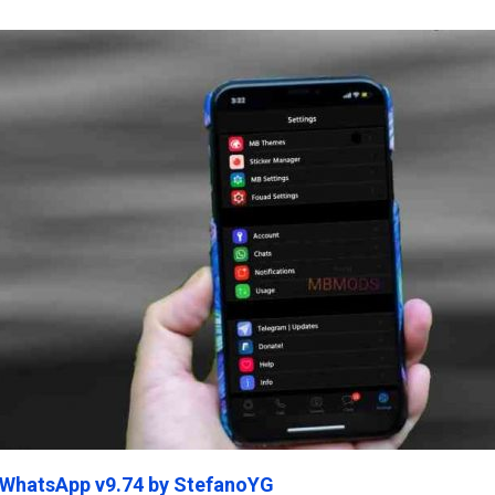
ein45.Com
 WhatsApp v9.74 by StefanoYG