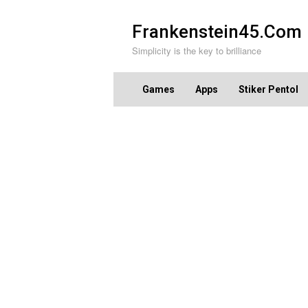
Skip
to
Frankenstein45.Com
content
Simplicity is the key to brilliance
Games
Apps
Stiker Pentol