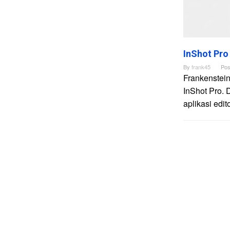
InShot Pro
By
frank45
Pos
Frankenstein
InShot Pro. 
aplikasi edi