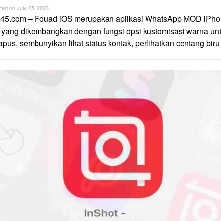
ted on
July 25, 2023
n45.com – Fouad iOS merupakan aplikasi WhatsApp MOD iPhon
 yang dikembangkan dengan fungsi opsi kustomisasi warna unt
apus, sembunyikan lihat status kontak, perlihatkan centang biru