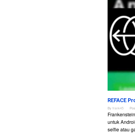
REFACE Pro
By
frank45
Pos
Frankenstei
untuk Andro
selfie atau 