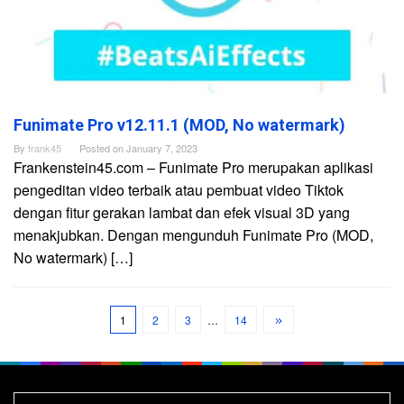
Funimate Pro v12.11.1 (MOD, No watermark)
By
frank45
Posted on
January 7, 2023
Frankenstein45.com – Funimate Pro merupakan aplikasi
pengeditan video terbaik atau pembuat video Tiktok
dengan fitur gerakan lambat dan efek visual 3D yang
menakjubkan. Dengan mengunduh Funimate Pro (MOD,
No watermark) […]
1
2
3
…
14
Search