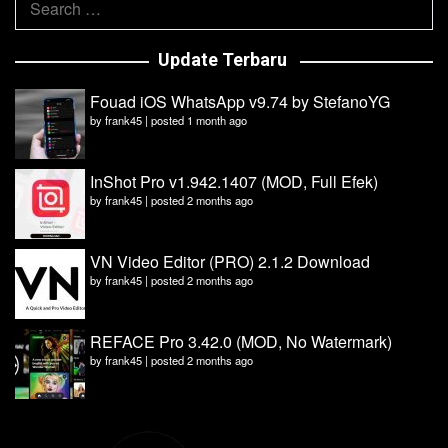
for:
Update Terbaru
Fouad iOS WhatsApp v9.74 by StefanoYG
by
frank45
|
posted 1 month ago
InShot Pro v1.942.1407 (MOD, Full Efek)
by
frank45
|
posted 2 months ago
VN Video Editor (PRO) 2.1.2 Download
by
frank45
|
posted 2 months ago
REFACE Pro 3.42.0 (MOD, No Watermark)
by
frank45
|
posted 2 months ago