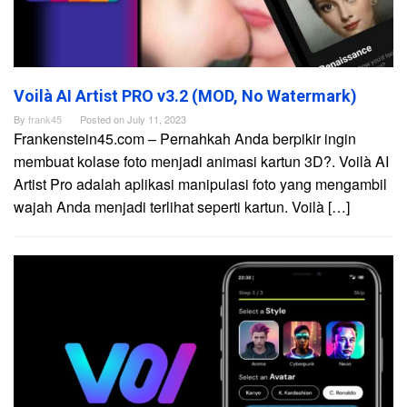
Voilà AI Artist PRO v3.2 (MOD, No Watermark)
By
frank45
Posted on
July 11, 2023
Frankenstein45.com – Pernahkah Anda berpikir ingin
membuat kolase foto menjadi animasi kartun 3D?. Voilà AI
Artist Pro adalah aplikasi manipulasi foto yang mengambil
wajah Anda menjadi terlihat seperti kartun. Voilà […]