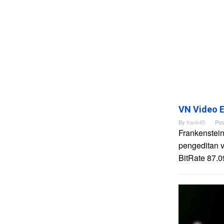
VN Video E
By
frank45
Pos
Frankenstein
pengeditan 
BitRate 87.0