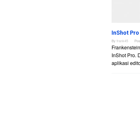
InShot Pro
By
frank45
Pos
Frankenstein
InShot Pro. 
aplikasi edi