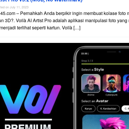
ted on
July 11, 2023
45.com – Pernahkah Anda berpikir ingin membuat kolase foto 
un 3D?. Voilà AI Artist Pro adalah aplikasi manipulasi foto yan
njadi terlihat seperti kartun. Voilà […]