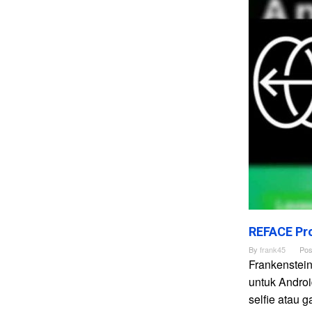
REFACE Pro
By
frank45
Pos
Frankenstei
untuk Andro
selfie atau 