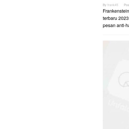
By
frank45
Pos
Frankenstei
terbaru 2023
pesan anti-h