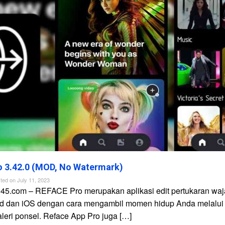
 3.42.0 (MOD, No Watermark)
ted on
July 11, 2023
n45.com – REFACE Pro merupakan aplikasi edit pertukaran waj
id dan iOS dengan cara mengambil momen hidup Anda melalui
galeri ponsel. Reface App Pro juga […]