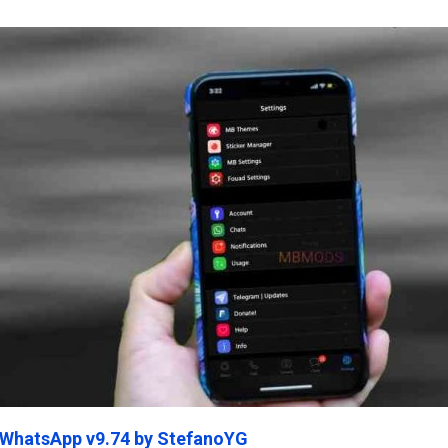
ein45.Com
 WhatsApp v9.74 by StefanoYG