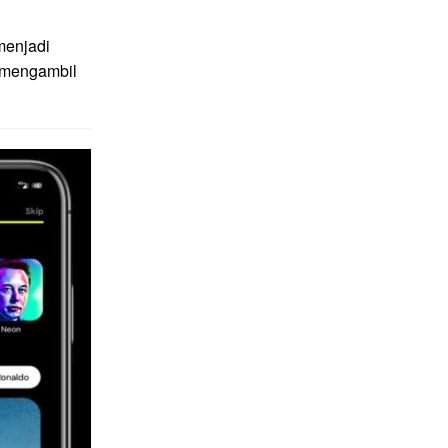
menjadi
g mengambil