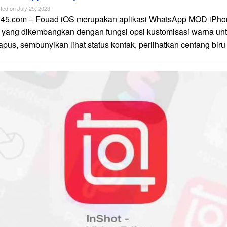
ted on
July 25, 2023
n45.com – Fouad iOS merupakan aplikasi WhatsApp MOD iPhon
 yang dikembangkan dengan fungsi opsi kustomisasi warna unt
apus, sembunyikan lihat status kontak, perlihatkan centang biru