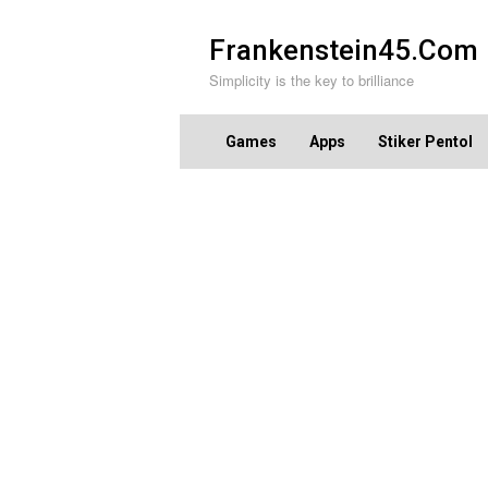
Skip
to
Frankenstein45.Com
content
Simplicity is the key to brilliance
Games
Apps
Stiker Pentol