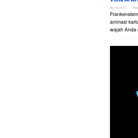
By
frank45
Pos
Frankenstein
animasi kart
wajah Anda me