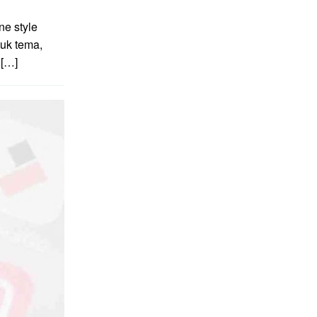
e style
uk tema,
 […]