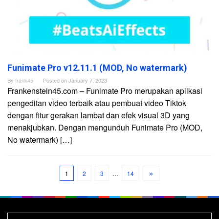
Funimate Pro v12.11.1 (MOD, No watermark)
By
frank45
Posted on
January 7, 2023
Frankenstein45.com – Funimate Pro merupakan aplikasi
pengeditan video terbaik atau pembuat video Tiktok
dengan fitur gerakan lambat dan efek visual 3D yang
menakjubkan. Dengan mengunduh Funimate Pro (MOD,
No watermark) […]
1
2
3
…
14
Search