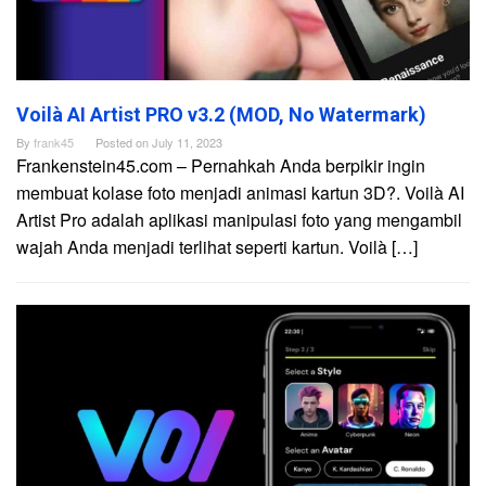
Voilà AI Artist PRO v3.2 (MOD, No Watermark)
By
frank45
Posted on
July 11, 2023
Frankenstein45.com – Pernahkah Anda berpikir ingin
membuat kolase foto menjadi animasi kartun 3D?. Voilà AI
Artist Pro adalah aplikasi manipulasi foto yang mengambil
wajah Anda menjadi terlihat seperti kartun. Voilà […]