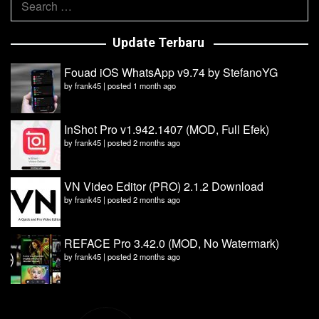
for:
Update Terbaru
Fouad iOS WhatsApp v9.74 by StefanoYG
by
frank45
|
posted 1 month ago
InShot Pro v1.942.1407 (MOD, Full Efek)
by
frank45
|
posted 2 months ago
VN Video Editor (PRO) 2.1.2 Download
by
frank45
|
posted 2 months ago
REFACE Pro 3.42.0 (MOD, No Watermark)
by
frank45
|
posted 2 months ago