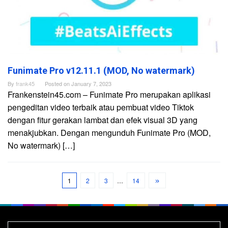
Funimate Pro v12.11.1 (MOD, No watermark)
By
frank45
Posted on
January 7, 2023
Frankenstein45.com – Funimate Pro merupakan aplikasi
pengeditan video terbaik atau pembuat video Tiktok
dengan fitur gerakan lambat dan efek visual 3D yang
menakjubkan. Dengan mengunduh Funimate Pro (MOD,
No watermark) […]
1
2
3
…
14
Search