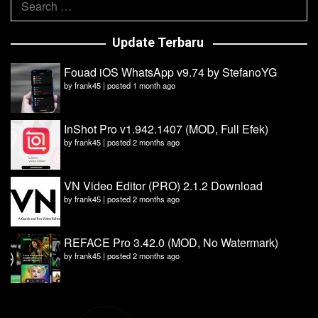
for:
Update Terbaru
Fouad iOS WhatsApp v9.74 by StefanoYG
by
frank45
|
posted 1 month ago
InShot Pro v1.942.1407 (MOD, Full Efek)
by
frank45
|
posted 2 months ago
VN Video Editor (PRO) 2.1.2 Download
by
frank45
|
posted 2 months ago
REFACE Pro 3.42.0 (MOD, No Watermark)
by
frank45
|
posted 2 months ago