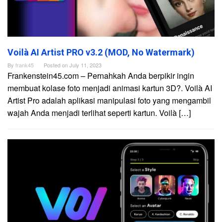
Voilà AI Artist PRO v3.2 (MOD, No Watermark)
By
frank45
Posted on
July 11, 2023
Frankenstein45.com – Pernahkah Anda berpikir ingin
membuat kolase foto menjadi animasi kartun 3D?. Voilà AI
Artist Pro adalah aplikasi manipulasi foto yang mengambil
wajah Anda menjadi terlihat seperti kartun. Voilà […]