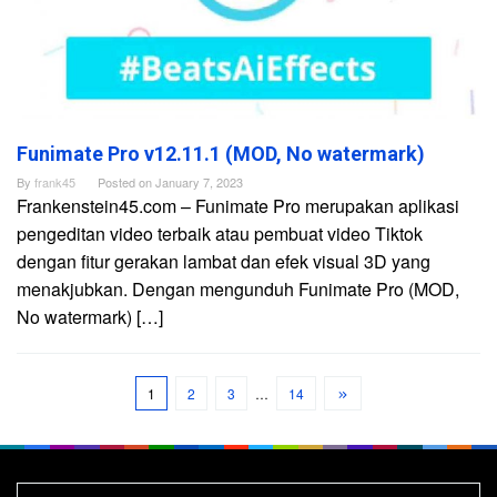
Funimate Pro v12.11.1 (MOD, No watermark)
By
frank45
Posted on
January 7, 2023
Frankenstein45.com – Funimate Pro merupakan aplikasi
pengeditan video terbaik atau pembuat video Tiktok
dengan fitur gerakan lambat dan efek visual 3D yang
menakjubkan. Dengan mengunduh Funimate Pro (MOD,
No watermark) […]
1
2
3
…
14
Search