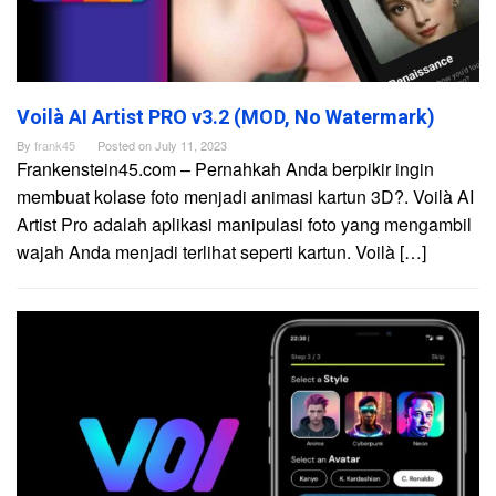
Voilà AI Artist PRO v3.2 (MOD, No Watermark)
By
frank45
Posted on
July 11, 2023
Frankenstein45.com – Pernahkah Anda berpikir ingin
membuat kolase foto menjadi animasi kartun 3D?. Voilà AI
Artist Pro adalah aplikasi manipulasi foto yang mengambil
wajah Anda menjadi terlihat seperti kartun. Voilà […]