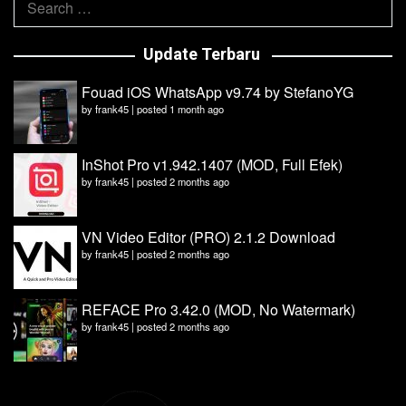
for:
Update Terbaru
Fouad iOS WhatsApp v9.74 by StefanoYG
by
frank45
|
posted 1 month ago
InShot Pro v1.942.1407 (MOD, Full Efek)
by
frank45
|
posted 2 months ago
VN Video Editor (PRO) 2.1.2 Download
by
frank45
|
posted 2 months ago
REFACE Pro 3.42.0 (MOD, No Watermark)
by
frank45
|
posted 2 months ago