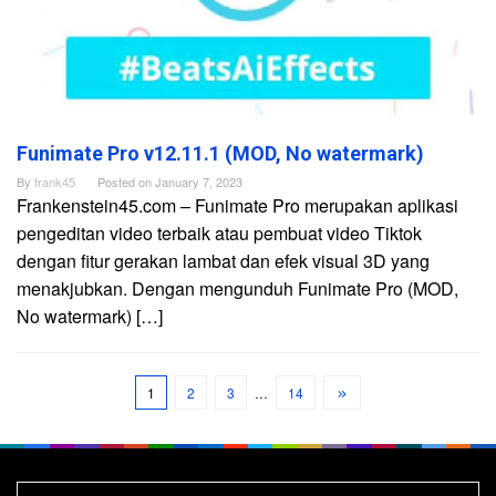
Funimate Pro v12.11.1 (MOD, No watermark)
By
frank45
Posted on
January 7, 2023
Frankenstein45.com – Funimate Pro merupakan aplikasi
pengeditan video terbaik atau pembuat video Tiktok
dengan fitur gerakan lambat dan efek visual 3D yang
menakjubkan. Dengan mengunduh Funimate Pro (MOD,
No watermark) […]
1
2
3
…
14
Search