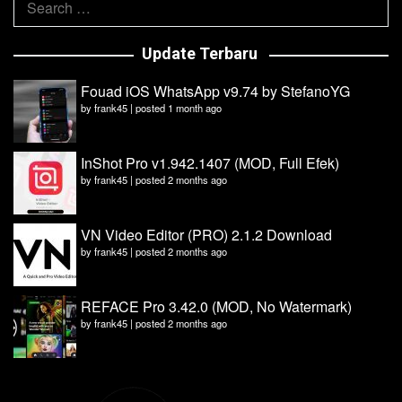
for:
Update Terbaru
Fouad iOS WhatsApp v9.74 by StefanoYG
by
frank45
|
posted 1 month ago
InShot Pro v1.942.1407 (MOD, Full Efek)
by
frank45
|
posted 2 months ago
VN Video Editor (PRO) 2.1.2 Download
by
frank45
|
posted 2 months ago
REFACE Pro 3.42.0 (MOD, No Watermark)
by
frank45
|
posted 2 months ago