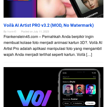
Voilà AI Artist PRO v3.2 (MOD, No Watermark)
By
frank45
Posted on
July 11, 2023
Frankenstein45.com – Pernahkah Anda berpikir ingin
membuat kolase foto menjadi animasi kartun 3D?. Voilà AI
Artist Pro adalah aplikasi manipulasi foto yang mengambil
wajah Anda menjadi terlihat seperti kartun. Voilà […]