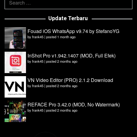
for:
Update Terbaru
Fouad iOS WhatsApp v9.74 by StefanoYG
by
frank45
|
posted 1 month ago
InShot Pro v1.942.1407 (MOD, Full Efek)
by
frank45
|
posted 2 months ago
VN Video Editor (PRO) 2.1.2 Download
by
frank45
|
posted 2 months ago
REFACE Pro 3.42.0 (MOD, No Watermark)
by
frank45
|
posted 2 months ago