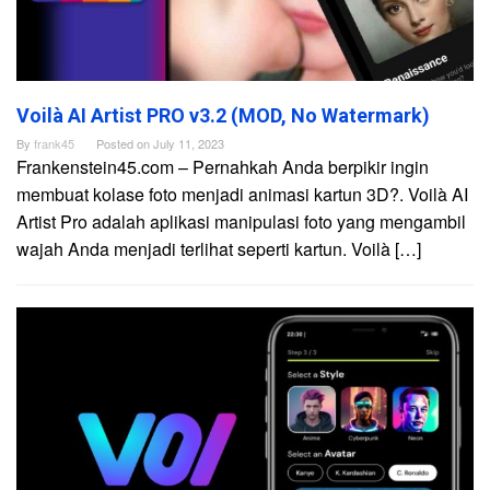
Voilà AI Artist PRO v3.2 (MOD, No Watermark)
By
frank45
Posted on
July 11, 2023
Frankenstein45.com – Pernahkah Anda berpikir ingin
membuat kolase foto menjadi animasi kartun 3D?. Voilà AI
Artist Pro adalah aplikasi manipulasi foto yang mengambil
wajah Anda menjadi terlihat seperti kartun. Voilà […]