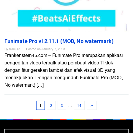
Funimate Pro v12.11.1 (MOD, No watermark)
By
frank45
Posted on
January 7, 2023
Frankenstein45.com – Funimate Pro merupakan aplikasi
pengeditan video terbaik atau pembuat video Tiktok
dengan fitur gerakan lambat dan efek visual 3D yang
menakjubkan. Dengan mengunduh Funimate Pro (MOD,
No watermark) […]
1
2
3
…
14
Search