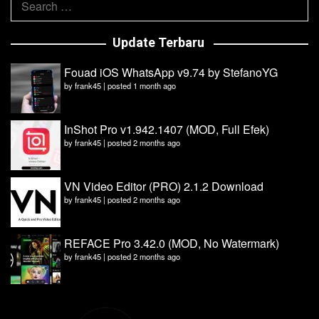
for:
Update Terbaru
Fouad iOS WhatsApp v9.74 by StefanoYG
by
frank45
|
posted 1 month ago
InShot Pro v1.942.1407 (MOD, Full Efek)
by
frank45
|
posted 2 months ago
VN Video Editor (PRO) 2.1.2 Download
by
frank45
|
posted 2 months ago
REFACE Pro 3.42.0 (MOD, No Watermark)
by
frank45
|
posted 2 months ago