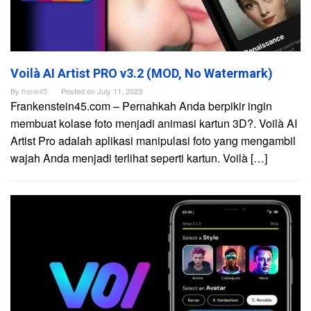
Voilà AI Artist PRO v3.2 (MOD, No Watermark)
By
frank45
Posted on
July 11, 2023
Frankenstein45.com – Pernahkah Anda berpikir ingin
membuat kolase foto menjadi animasi kartun 3D?. Voilà AI
Artist Pro adalah aplikasi manipulasi foto yang mengambil
wajah Anda menjadi terlihat seperti kartun. Voilà […]