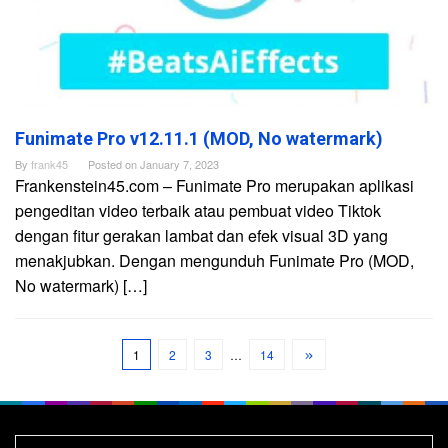
Funimate Pro v12.11.1 (MOD, No watermark)
By
frank45
Posted on
January 7, 2023
Frankenstein45.com – Funimate Pro merupakan aplikasi
pengeditan video terbaik atau pembuat video Tiktok
dengan fitur gerakan lambat dan efek visual 3D yang
menakjubkan. Dengan mengunduh Funimate Pro (MOD,
No watermark) […]
1
2
3
…
14
Search