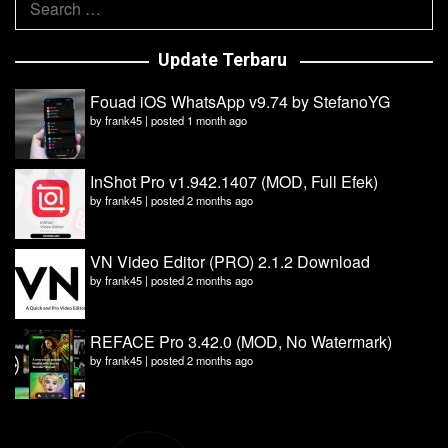
for:
Update Terbaru
Fouad iOS WhatsApp v9.74 by StefanoYG
by
frank45
|
posted 1 month ago
InShot Pro v1.942.1407 (MOD, Full Efek)
by
frank45
|
posted 2 months ago
VN Video Editor (PRO) 2.1.2 Download
by
frank45
|
posted 2 months ago
REFACE Pro 3.42.0 (MOD, No Watermark)
by
frank45
|
posted 2 months ago