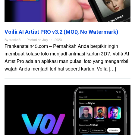
Voilà AI Artist PRO v3.2 (MOD, No Watermark)
By
frank45
Posted on
July 11, 2023
Frankenstein45.com – Pernahkah Anda berpikir ingin
membuat kolase foto menjadi animasi kartun 3D?. Voilà AI
Artist Pro adalah aplikasi manipulasi foto yang mengambil
wajah Anda menjadi terlihat seperti kartun. Voilà […]