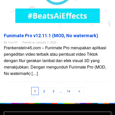
Funimate Pro v12.11.1 (MOD, No watermark)
By
frank45
Posted on
January 7, 2023
Frankenstein45.com – Funimate Pro merupakan aplikasi
pengeditan video terbaik atau pembuat video Tiktok
dengan fitur gerakan lambat dan efek visual 3D yang
menakjubkan. Dengan mengunduh Funimate Pro (MOD,
No watermark) […]
1
2
3
…
14
Search