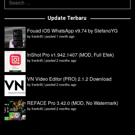
for:
Update Terbaru
Fouad iOS WhatsApp v9.74 by StefanoYG
by
frank45
|
posted 1 month ago
InShot Pro v1.942.1407 (MOD, Full Efek)
by
frank45
|
posted 2 months ago
VN Video Editor (PRO) 2.1.2 Download
by
frank45
|
posted 2 months ago
REFACE Pro 3.42.0 (MOD, No Watermark)
by
frank45
|
posted 2 months ago