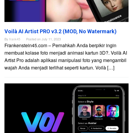
Voilà AI Artist PRO v3.2 (MOD, No Watermark)
By
frank45
Posted on
July 11, 2023
Frankenstein45.com – Pernahkah Anda berpikir ingin
membuat kolase foto menjadi animasi kartun 3D?. Voilà AI
Artist Pro adalah aplikasi manipulasi foto yang mengambil
wajah Anda menjadi terlihat seperti kartun. Voilà […]