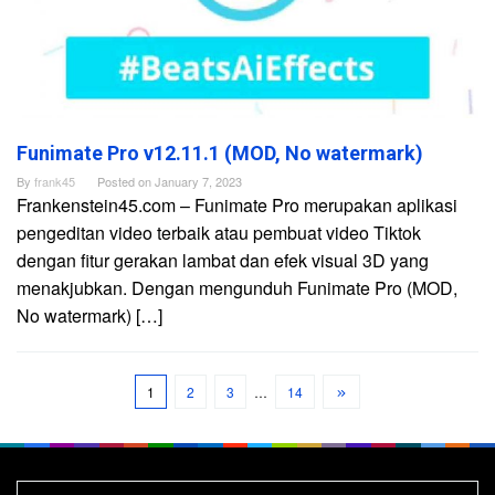
Funimate Pro v12.11.1 (MOD, No watermark)
By
frank45
Posted on
January 7, 2023
Frankenstein45.com – Funimate Pro merupakan aplikasi
pengeditan video terbaik atau pembuat video Tiktok
dengan fitur gerakan lambat dan efek visual 3D yang
menakjubkan. Dengan mengunduh Funimate Pro (MOD,
No watermark) […]
1
2
3
…
14
Search