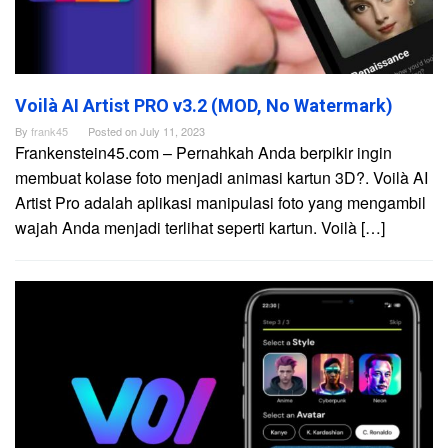
Voilà AI Artist PRO v3.2 (MOD, No Watermark)
By
frank45
Posted on
July 11, 2023
Frankenstein45.com – Pernahkah Anda berpikir ingin
membuat kolase foto menjadi animasi kartun 3D?. Voilà AI
Artist Pro adalah aplikasi manipulasi foto yang mengambil
wajah Anda menjadi terlihat seperti kartun. Voilà […]