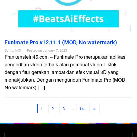
Funimate Pro v12.11.1 (MOD, No watermark)
By
frank45
Posted on
January 7, 2023
Frankenstein45.com – Funimate Pro merupakan aplikasi
pengeditan video terbaik atau pembuat video Tiktok
dengan fitur gerakan lambat dan efek visual 3D yang
menakjubkan. Dengan mengunduh Funimate Pro (MOD,
No watermark) […]
1
2
3
…
14
Search