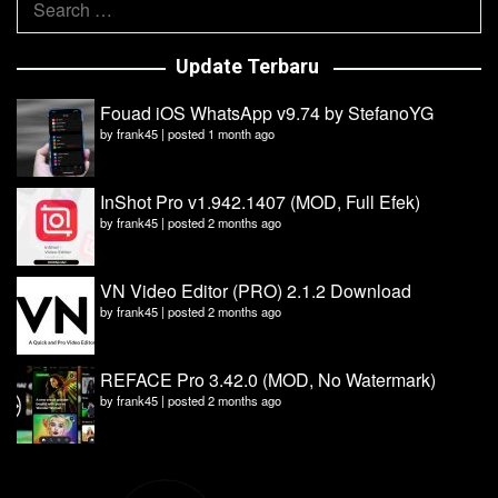
for:
Update Terbaru
Fouad iOS WhatsApp v9.74 by StefanoYG
by
frank45
|
posted 1 month ago
InShot Pro v1.942.1407 (MOD, Full Efek)
by
frank45
|
posted 2 months ago
VN Video Editor (PRO) 2.1.2 Download
by
frank45
|
posted 2 months ago
REFACE Pro 3.42.0 (MOD, No Watermark)
by
frank45
|
posted 2 months ago