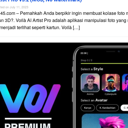
ted on
July 11, 2023
45.com – Pernahkah Anda berpikir ingin membuat kolase foto 
un 3D?. Voilà AI Artist Pro adalah aplikasi manipulasi foto yan
njadi terlihat seperti kartun. Voilà […]