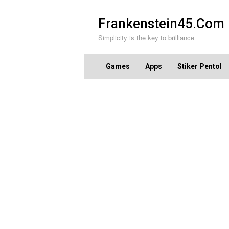
Skip
to
Frankenstein45.Com
content
Simplicity is the key to brilliance
Games
Apps
Stiker Pentol