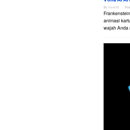
By
frank45
Pos
Frankenstein
animasi kart
wajah Anda me