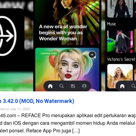
 3.42.0 (MOD, No Watermark)
ted on
July 11, 2023
n45.com – REFACE Pro merupakan aplikasi edit pertukaran waj
id dan iOS dengan cara mengambil momen hidup Anda melalui
galeri ponsel. Reface App Pro juga […]