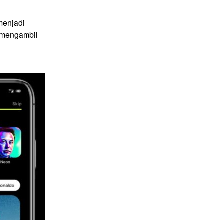
menjadi
g mengambil