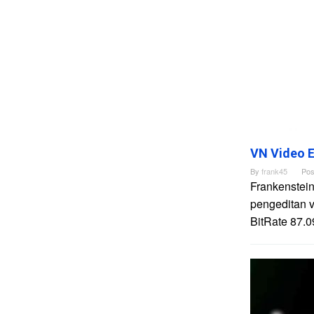
VN Video E
By
frank45
Pos
Frankenstein
pengeditan 
BitRate 87.0