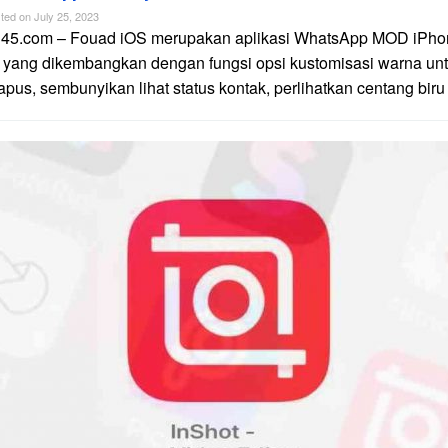
ted on
July 25, 2023
n45.com – Fouad iOS merupakan aplikasi WhatsApp MOD iPhon
 yang dikembangkan dengan fungsi opsi kustomisasi warna unt
apus, sembunyikan lihat status kontak, perlihatkan centang biru