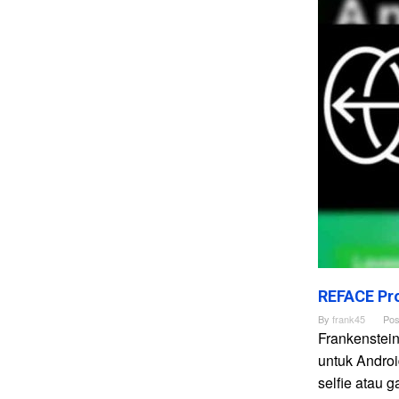
REFACE Pro
By
frank45
Pos
Frankenstei
untuk Andro
selfie atau 