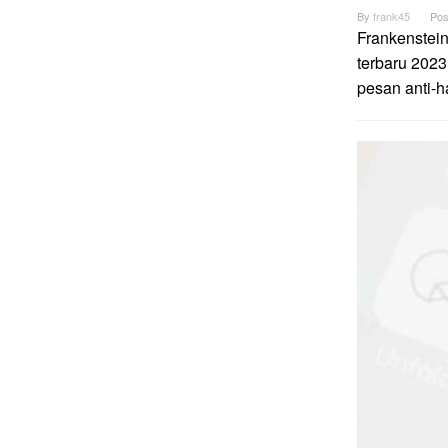
By
frank45
Pos
Frankenstei
terbaru 2023
pesan anti-h