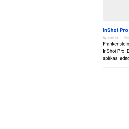
InShot Pro
By
frank45
Pos
Frankenstein
InShot Pro. 
aplikasi edi