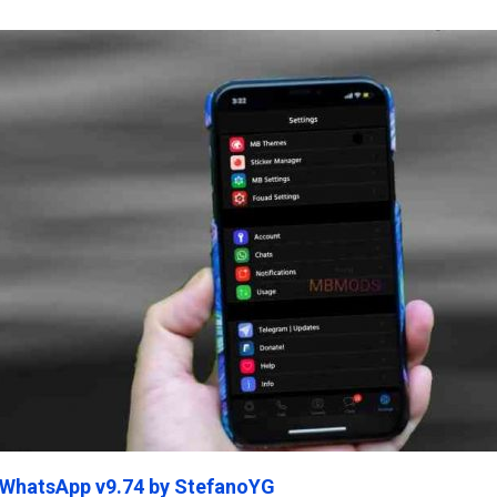
ein45.Com
 WhatsApp v9.74 by StefanoYG