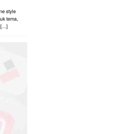
e style
uk tema,
 […]