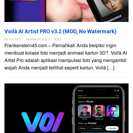
Voilà AI Artist PRO v3.2 (MOD, No Watermark)
By
frank45
Posted on
July 11, 2023
Frankenstein45.com – Pernahkah Anda berpikir ingin
membuat kolase foto menjadi animasi kartun 3D?. Voilà AI
Artist Pro adalah aplikasi manipulasi foto yang mengambil
wajah Anda menjadi terlihat seperti kartun. Voilà […]