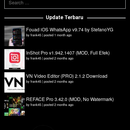
for:
Update Terbaru
Fouad iOS WhatsApp v9.74 by StefanoYG
by
frank45
|
posted 1 month ago
InShot Pro v1.942.1407 (MOD, Full Efek)
by
frank45
|
posted 2 months ago
VN Video Editor (PRO) 2.1.2 Download
by
frank45
|
posted 2 months ago
REFACE Pro 3.42.0 (MOD, No Watermark)
by
frank45
|
posted 2 months ago