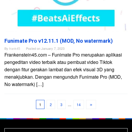
Funimate Pro v12.11.1 (MOD, No watermark)
By
frank45
Posted on
January 7, 2023
Frankenstein45.com – Funimate Pro merupakan aplikasi
pengeditan video terbaik atau pembuat video Tiktok
dengan fitur gerakan lambat dan efek visual 3D yang
menakjubkan. Dengan mengunduh Funimate Pro (MOD,
No watermark) […]
1
2
3
…
14
Search