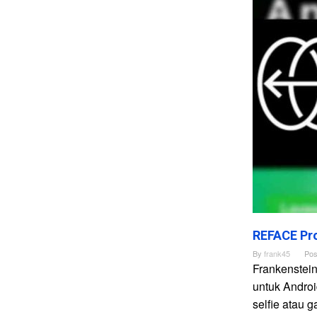
REFACE Pro
By
frank45
Pos
Frankenstei
untuk Andro
selfie atau 