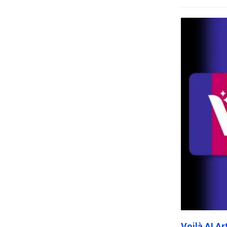
Voilà AI A