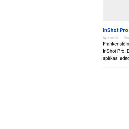
InShot Pro
By
frank45
Pos
Frankenstein
InShot Pro. 
aplikasi edi