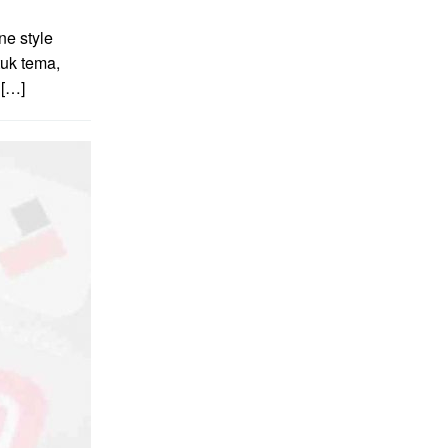
e style
uk tema,
 […]