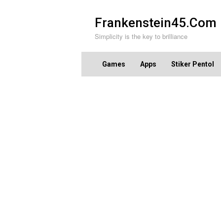
Skip
to
Frankenstein45.Com
content
Simplicity is the key to brilliance
Games
Apps
Stiker Pentol