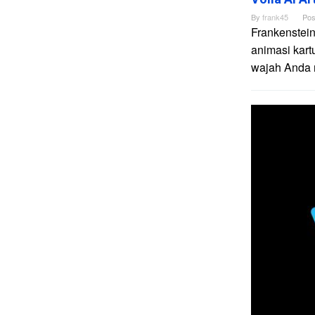
By
frank45
Pos
Frankenstein
animasi kart
wajah Anda me