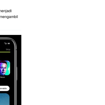
menjadi
g mengambil