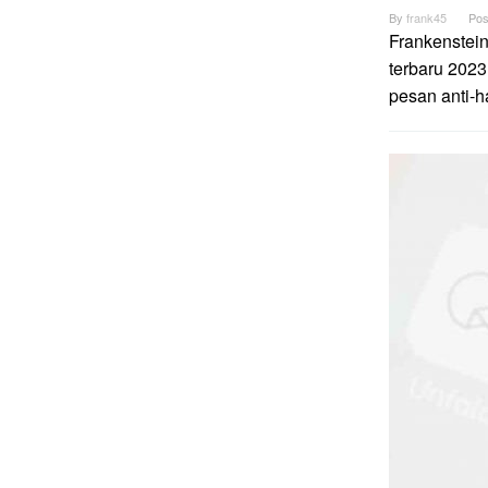
By
frank45
Pos
Frankenstei
terbaru 2023
pesan anti-h