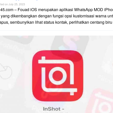
ted on
July 25, 2023
n45.com – Fouad iOS merupakan aplikasi WhatsApp MOD iPhon
 yang dikembangkan dengan fungsi opsi kustomisasi warna unt
apus, sembunyikan lihat status kontak, perlihatkan centang biru