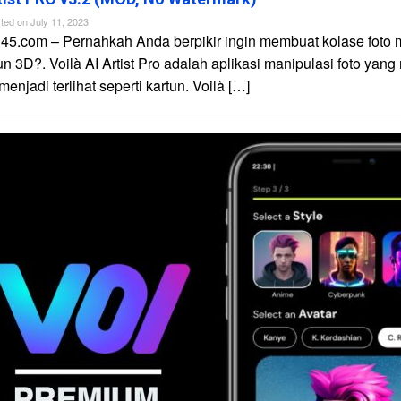
ted on
July 11, 2023
45.com – Pernahkah Anda berpikir ingin membuat kolase foto 
un 3D?. Voilà AI Artist Pro adalah aplikasi manipulasi foto yan
njadi terlihat seperti kartun. Voilà […]