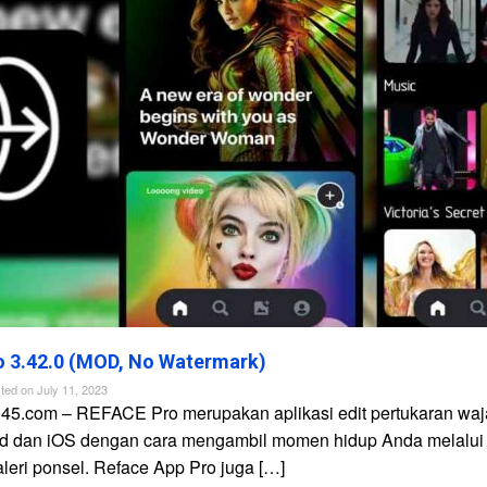
 3.42.0 (MOD, No Watermark)
ted on
July 11, 2023
n45.com – REFACE Pro merupakan aplikasi edit pertukaran waj
id dan iOS dengan cara mengambil momen hidup Anda melalui
galeri ponsel. Reface App Pro juga […]