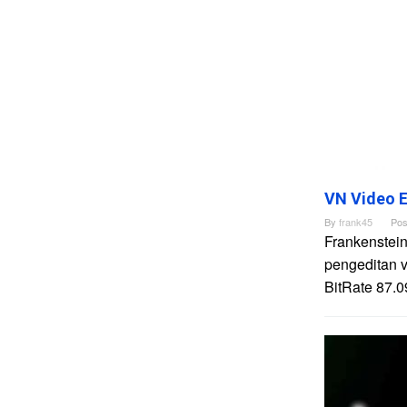
VN Video E
By
frank45
Pos
Frankenstein
pengeditan 
BitRate 87.0