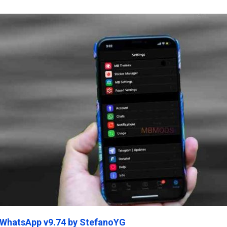
ein45.Com
 WhatsApp v9.74 by StefanoYG