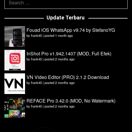
for:
Update Terbaru
Fouad iOS WhatsApp v9.74 by StefanoYG
by
frank45
|
posted 1 month ago
InShot Pro v1.942.1407 (MOD, Full Efek)
by
frank45
|
posted 2 months ago
VN Video Editor (PRO) 2.1.2 Download
by
frank45
|
posted 2 months ago
REFACE Pro 3.42.0 (MOD, No Watermark)
by
frank45
|
posted 2 months ago