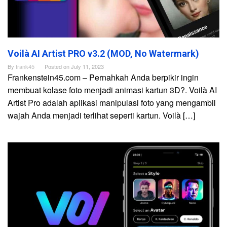
Voilà AI Artist PRO v3.2 (MOD, No Watermark)
By
frank45
Posted on
July 11, 2023
Frankenstein45.com – Pernahkah Anda berpikir ingin
membuat kolase foto menjadi animasi kartun 3D?. Voilà AI
Artist Pro adalah aplikasi manipulasi foto yang mengambil
wajah Anda menjadi terlihat seperti kartun. Voilà […]