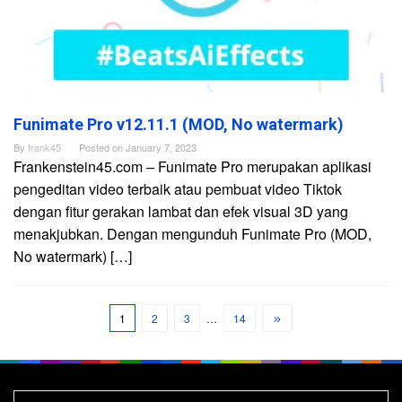
Funimate Pro v12.11.1 (MOD, No watermark)
By
frank45
Posted on
January 7, 2023
Frankenstein45.com – Funimate Pro merupakan aplikasi
pengeditan video terbaik atau pembuat video Tiktok
dengan fitur gerakan lambat dan efek visual 3D yang
menakjubkan. Dengan mengunduh Funimate Pro (MOD,
No watermark) […]
1
2
3
…
14
Search