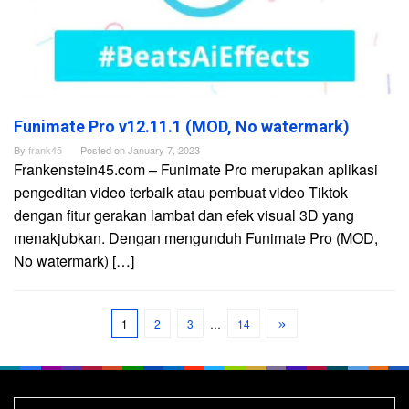
Funimate Pro v12.11.1 (MOD, No watermark)
By
frank45
Posted on
January 7, 2023
Frankenstein45.com – Funimate Pro merupakan aplikasi
pengeditan video terbaik atau pembuat video Tiktok
dengan fitur gerakan lambat dan efek visual 3D yang
menakjubkan. Dengan mengunduh Funimate Pro (MOD,
No watermark) […]
1
2
3
…
14
Search