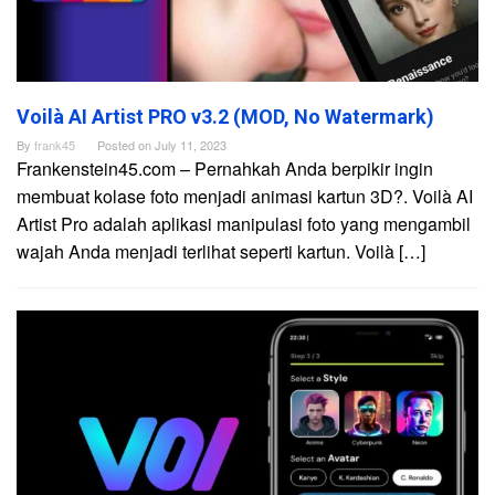
Voilà AI Artist PRO v3.2 (MOD, No Watermark)
By
frank45
Posted on
July 11, 2023
Frankenstein45.com – Pernahkah Anda berpikir ingin
membuat kolase foto menjadi animasi kartun 3D?. Voilà AI
Artist Pro adalah aplikasi manipulasi foto yang mengambil
wajah Anda menjadi terlihat seperti kartun. Voilà […]