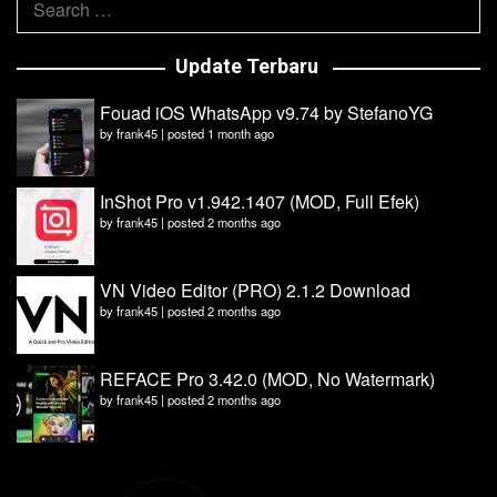
for:
Update Terbaru
Fouad iOS WhatsApp v9.74 by StefanoYG
by
frank45
|
posted 1 month ago
InShot Pro v1.942.1407 (MOD, Full Efek)
by
frank45
|
posted 2 months ago
VN Video Editor (PRO) 2.1.2 Download
by
frank45
|
posted 2 months ago
REFACE Pro 3.42.0 (MOD, No Watermark)
by
frank45
|
posted 2 months ago