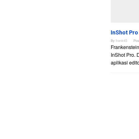
InShot Pro
By
frank45
Pos
Frankenstein
InShot Pro. 
aplikasi edi