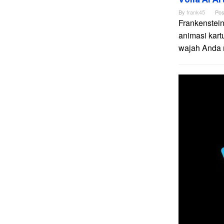
By
frank45
Pos
Frankenstein
animasi kart
wajah Anda me