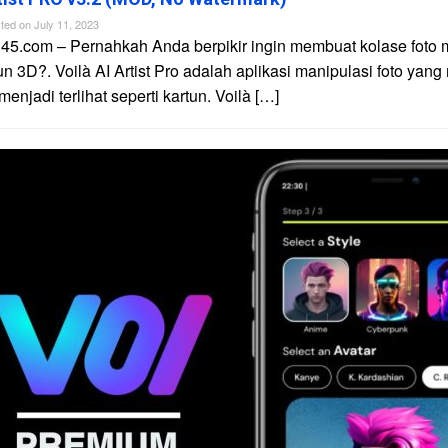
ted on
July 11, 2023
45.com – Pernahkah Anda berpikir ingin membuat kolase foto 
un 3D?. Voilà AI Artist Pro adalah aplikasi manipulasi foto yan
njadi terlihat seperti kartun. Voilà […]