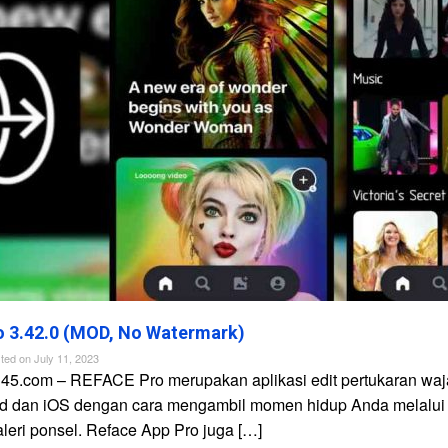
 3.42.0 (MOD, No Watermark)
ted on
July 11, 2023
n45.com – REFACE Pro merupakan aplikasi edit pertukaran waj
id dan iOS dengan cara mengambil momen hidup Anda melalui
galeri ponsel. Reface App Pro juga […]