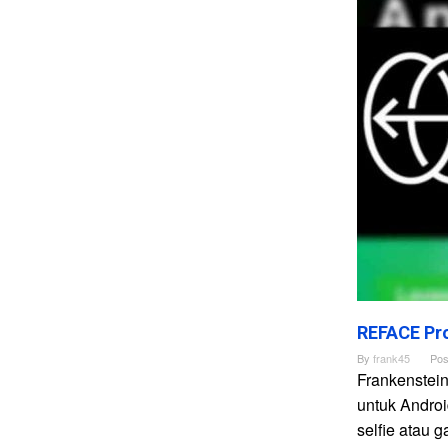
REFACE Pro
By
frank45
Pos
Frankenstei
untuk Andro
selfie atau 