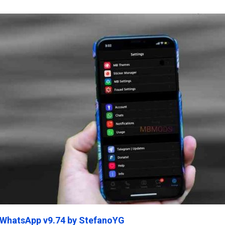
ein45.Com
 WhatsApp v9.74 by StefanoYG