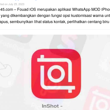
ted on
July 25, 2023
n45.com – Fouad iOS merupakan aplikasi WhatsApp MOD iPhon
 yang dikembangkan dengan fungsi opsi kustomisasi warna unt
apus, sembunyikan lihat status kontak, perlihatkan centang biru