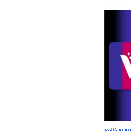
Voilà AI A