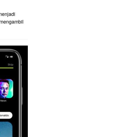
menjadi
g mengambil