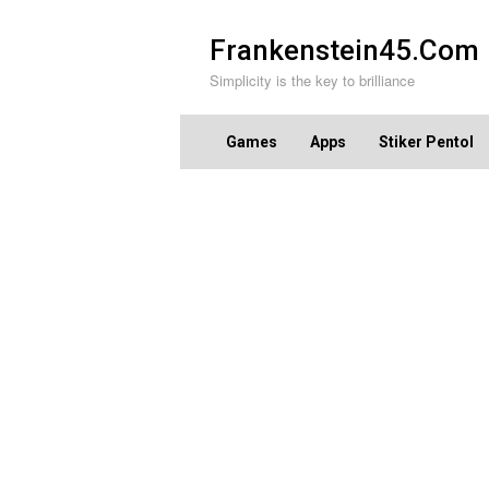
Skip
to
Frankenstein45.Com
content
Simplicity is the key to brilliance
Games
Apps
Stiker Pentol