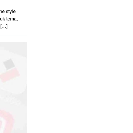
e style
uk tema,
 […]