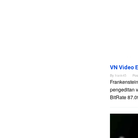
VN Video E
By
frank45
Pos
Frankenstein
pengeditan 
BitRate 87.0