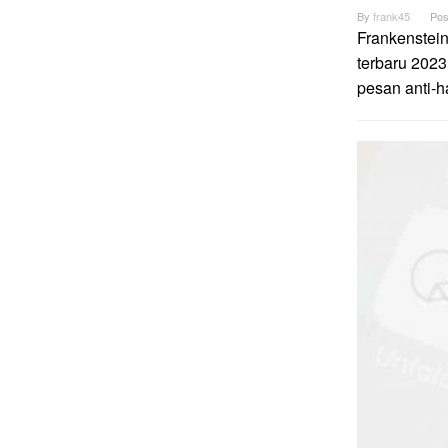
By
frank45
Pos
Frankenstei
terbaru 2023
pesan anti-h