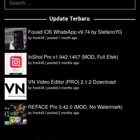
for:
Update Terbaru
Fouad iOS WhatsApp v9.74 by StefanoYG
by
frank45
|
posted 1 month ago
InShot Pro v1.942.1407 (MOD, Full Efek)
by
frank45
|
posted 2 months ago
VN Video Editor (PRO) 2.1.2 Download
by
frank45
|
posted 2 months ago
REFACE Pro 3.42.0 (MOD, No Watermark)
by
frank45
|
posted 2 months ago