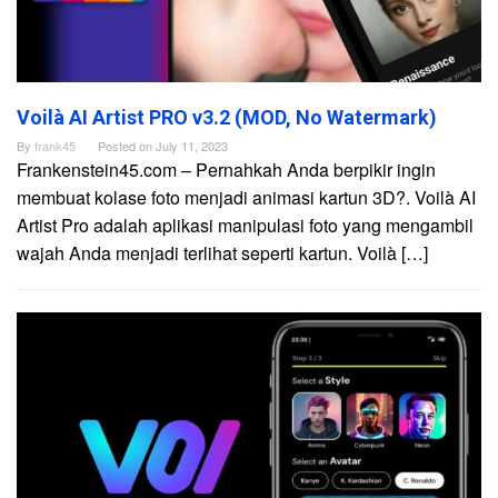
Voilà AI Artist PRO v3.2 (MOD, No Watermark)
By
frank45
Posted on
July 11, 2023
Frankenstein45.com – Pernahkah Anda berpikir ingin
membuat kolase foto menjadi animasi kartun 3D?. Voilà AI
Artist Pro adalah aplikasi manipulasi foto yang mengambil
wajah Anda menjadi terlihat seperti kartun. Voilà […]