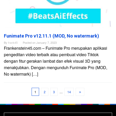
Funimate Pro v12.11.1 (MOD, No watermark)
By
frank45
Posted on
January 7, 2023
Frankenstein45.com – Funimate Pro merupakan aplikasi
pengeditan video terbaik atau pembuat video Tiktok
dengan fitur gerakan lambat dan efek visual 3D yang
menakjubkan. Dengan mengunduh Funimate Pro (MOD,
No watermark) […]
1
2
3
…
14
Search