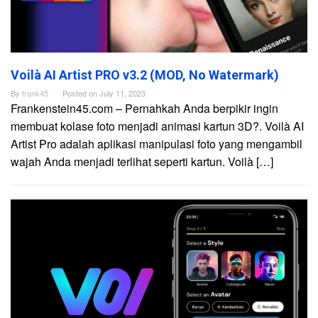
Voilà AI Artist PRO v3.2 (MOD, No Watermark)
By
frank45
Posted on
July 11, 2023
Frankenstein45.com – Pernahkah Anda berpikir ingin
membuat kolase foto menjadi animasi kartun 3D?. Voilà AI
Artist Pro adalah aplikasi manipulasi foto yang mengambil
wajah Anda menjadi terlihat seperti kartun. Voilà […]