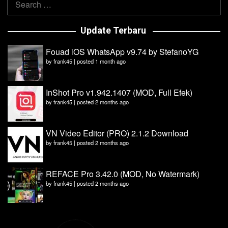
for:
Update Terbaru
Fouad iOS WhatsApp v9.74 by StefanoYG
by
frank45
|
posted 1 month ago
InShot Pro v1.942.1407 (MOD, Full Efek)
by
frank45
|
posted 2 months ago
VN Video Editor (PRO) 2.1.2 Download
by
frank45
|
posted 2 months ago
REFACE Pro 3.42.0 (MOD, No Watermark)
by
frank45
|
posted 2 months ago