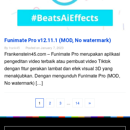
Funimate Pro v12.11.1 (MOD, No watermark)
By
frank45
Posted on
January 7, 2023
Frankenstein45.com – Funimate Pro merupakan aplikasi
pengeditan video terbaik atau pembuat video Tiktok
dengan fitur gerakan lambat dan efek visual 3D yang
menakjubkan. Dengan mengunduh Funimate Pro (MOD,
No watermark) […]
1
2
3
…
14
Search