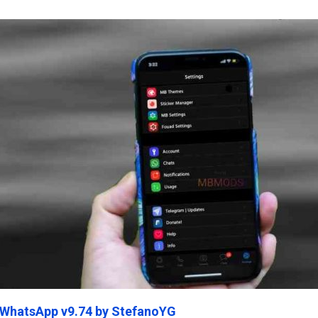
ein45.Com
 WhatsApp v9.74 by StefanoYG