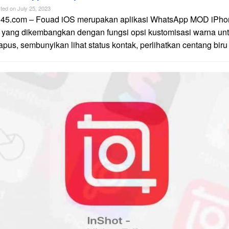
ted on
July 25, 2023
n45.com – Fouad iOS merupakan aplikasi WhatsApp MOD iPhon
 yang dikembangkan dengan fungsi opsi kustomisasi warna unt
apus, sembunyikan lihat status kontak, perlihatkan centang biru