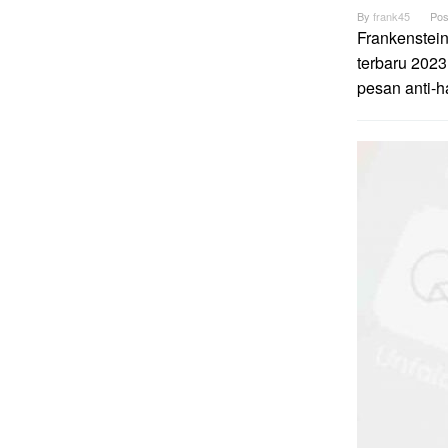
By
frank45
Pos
Frankenstei
terbaru 2023
pesan anti-h