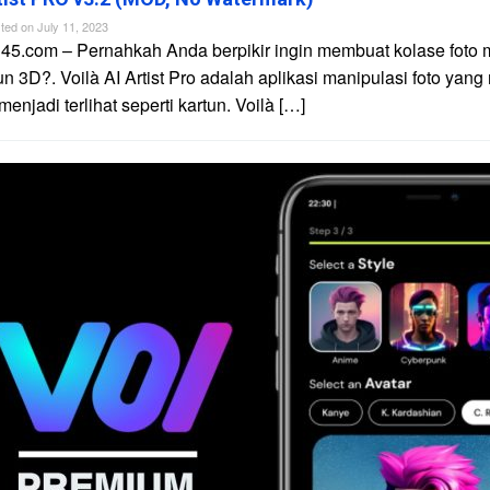
ted on
July 11, 2023
45.com – Pernahkah Anda berpikir ingin membuat kolase foto 
un 3D?. Voilà AI Artist Pro adalah aplikasi manipulasi foto yan
njadi terlihat seperti kartun. Voilà […]