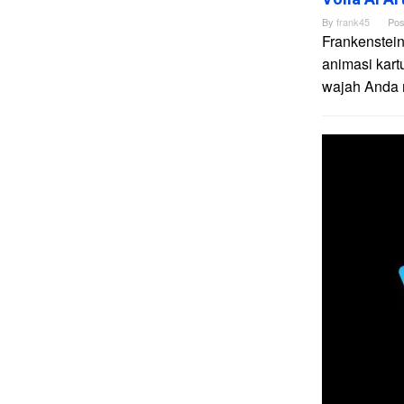
By
frank45
Pos
Frankenstein
animasi kart
wajah Anda me