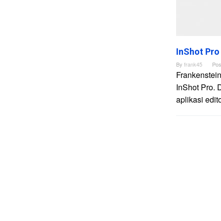
InShot Pro
By
frank45
Pos
Frankenstein
InShot Pro. 
aplikasi edi