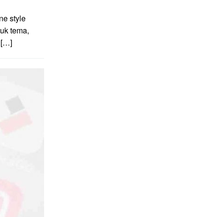
e style
uk tema,
 […]