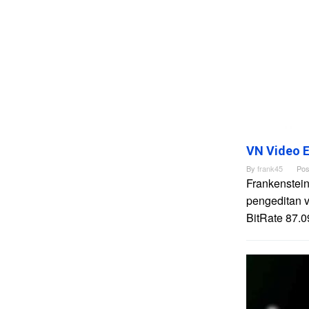
VN Video E
By
frank45
Pos
Frankenstein
pengeditan 
BitRate 87.0