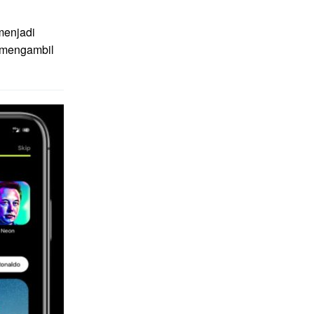
menjadi
g mengambil