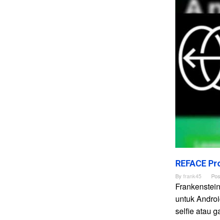
REFACE Pro
By
frank45
Pos
Frankenstei
untuk Andro
selfie atau 