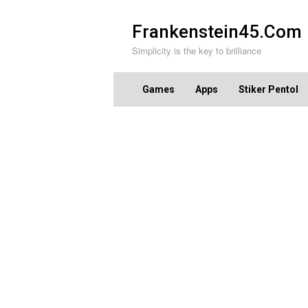
Skip
to
Frankenstein45.Com
content
Simplicity is the key to brilliance
Games
Apps
Stiker Pentol