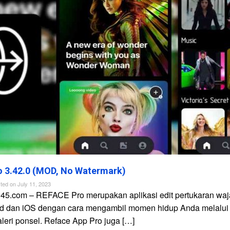
 3.42.0 (MOD, No Watermark)
ted on
July 11, 2023
n45.com – REFACE Pro merupakan aplikasi edit pertukaran waj
id dan iOS dengan cara mengambil momen hidup Anda melalui
galeri ponsel. Reface App Pro juga […]