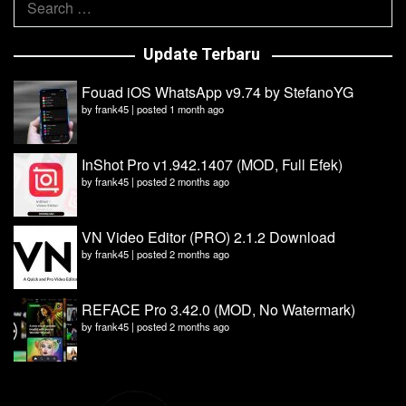
for:
Update Terbaru
Fouad iOS WhatsApp v9.74 by StefanoYG
by
frank45
|
posted 1 month ago
InShot Pro v1.942.1407 (MOD, Full Efek)
by
frank45
|
posted 2 months ago
VN Video Editor (PRO) 2.1.2 Download
by
frank45
|
posted 2 months ago
REFACE Pro 3.42.0 (MOD, No Watermark)
by
frank45
|
posted 2 months ago