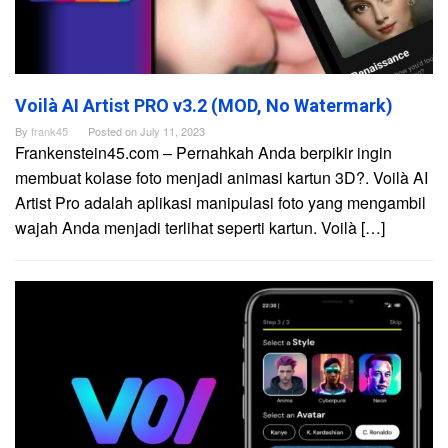
Voilà AI Artist PRO v3.2 (MOD, No Watermark)
By
frank45
Posted on
July 11, 2023
Frankenstein45.com – Pernahkah Anda berpikir ingin
membuat kolase foto menjadi animasi kartun 3D?. Voilà AI
Artist Pro adalah aplikasi manipulasi foto yang mengambil
wajah Anda menjadi terlihat seperti kartun. Voilà […]