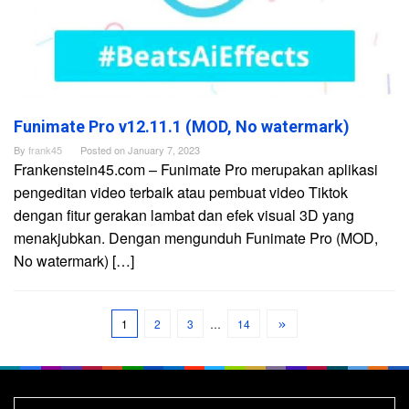
Funimate Pro v12.11.1 (MOD, No watermark)
By
frank45
Posted on
January 7, 2023
Frankenstein45.com – Funimate Pro merupakan aplikasi
pengeditan video terbaik atau pembuat video Tiktok
dengan fitur gerakan lambat dan efek visual 3D yang
menakjubkan. Dengan mengunduh Funimate Pro (MOD,
No watermark) […]
1
2
3
…
14
Search