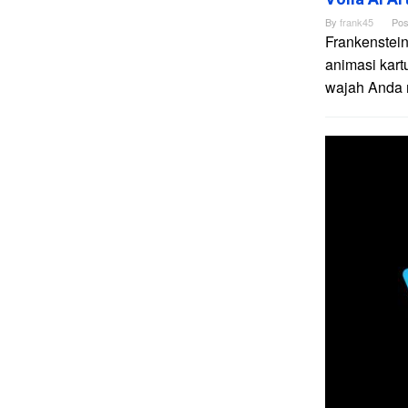
By
frank45
Pos
Frankenstein
animasi kart
wajah Anda me