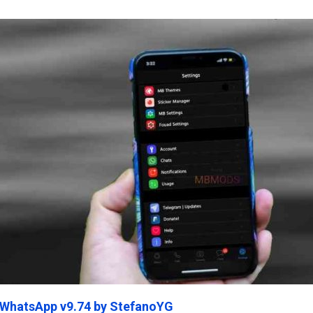
ein45.Com
 WhatsApp v9.74 by StefanoYG