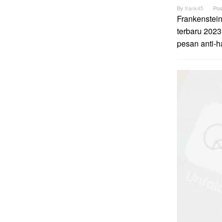
By
frank45
Pos
Frankenstei
terbaru 2023
pesan anti-h