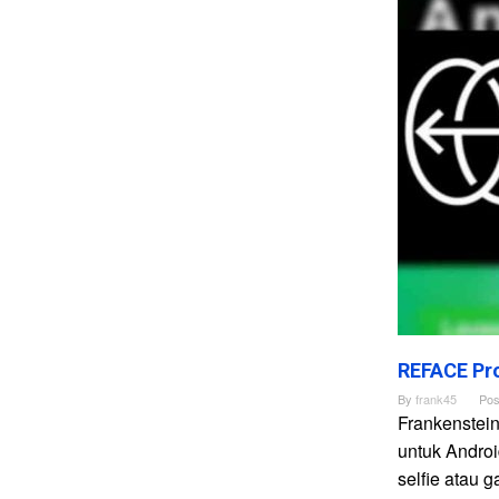
REFACE Pro
By
frank45
Pos
Frankenstei
untuk Andro
selfie atau 