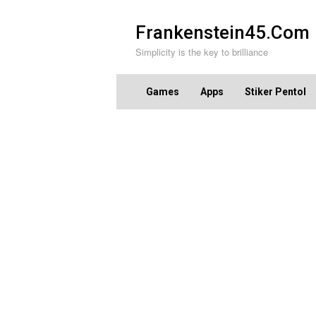
Skip
to
Frankenstein45.Com
content
Simplicity is the key to brilliance
Games
Apps
Stiker Pentol