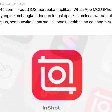
ted on
July 25, 2023
n45.com – Fouad iOS merupakan aplikasi WhatsApp MOD iPhon
 yang dikembangkan dengan fungsi opsi kustomisasi warna unt
apus, sembunyikan lihat status kontak, perlihatkan centang biru