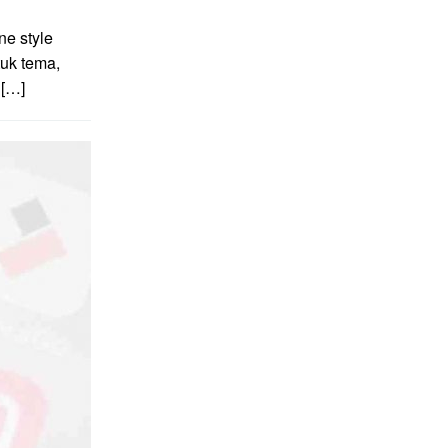
e style
uk tema,
 […]