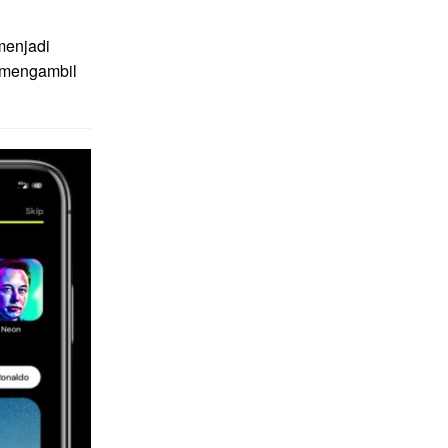
menjadi
g mengambil