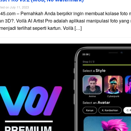
ted on
July 11, 2023
45.com – Pernahkah Anda berpikir ingin membuat kolase foto 
un 3D?. Voilà AI Artist Pro adalah aplikasi manipulasi foto yan
njadi terlihat seperti kartun. Voilà […]