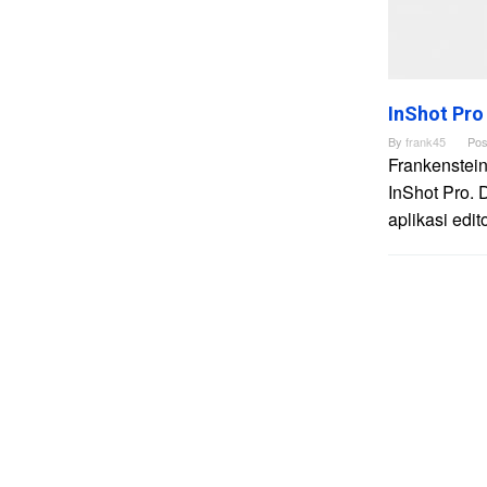
InShot Pro
By
frank45
Pos
Frankenstein
InShot Pro. 
aplikasi edi