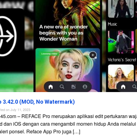
 3.42.0 (MOD, No Watermark)
ted on
July 11, 2023
n45.com – REFACE Pro merupakan aplikasi edit pertukaran waj
id dan iOS dengan cara mengambil momen hidup Anda melalui
galeri ponsel. Reface App Pro juga […]