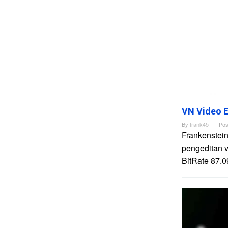
VN Video E
By
frank45
Pos
Frankenstein
pengeditan 
BitRate 87.0