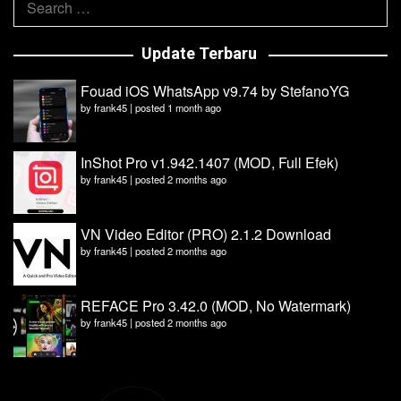
for:
Update Terbaru
Fouad iOS WhatsApp v9.74 by StefanoYG
by
frank45
|
posted 1 month ago
InShot Pro v1.942.1407 (MOD, Full Efek)
by
frank45
|
posted 2 months ago
VN Video Editor (PRO) 2.1.2 Download
by
frank45
|
posted 2 months ago
REFACE Pro 3.42.0 (MOD, No Watermark)
by
frank45
|
posted 2 months ago