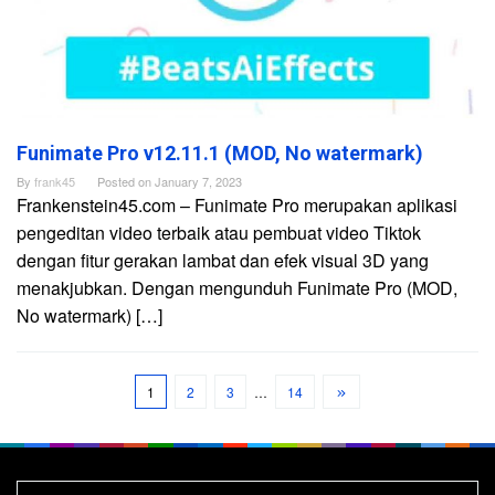
Funimate Pro v12.11.1 (MOD, No watermark)
By
frank45
Posted on
January 7, 2023
Frankenstein45.com – Funimate Pro merupakan aplikasi
pengeditan video terbaik atau pembuat video Tiktok
dengan fitur gerakan lambat dan efek visual 3D yang
menakjubkan. Dengan mengunduh Funimate Pro (MOD,
No watermark) […]
1
2
3
…
14
Search