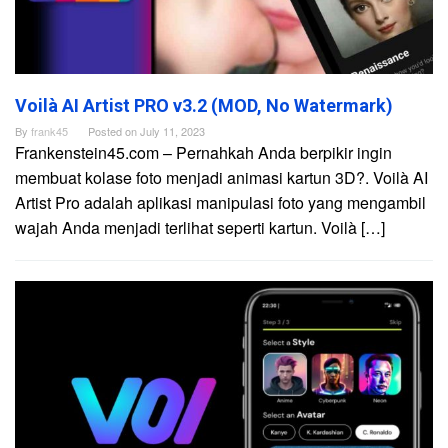
Voilà AI Artist PRO v3.2 (MOD, No Watermark)
By
frank45
Posted on
July 11, 2023
Frankenstein45.com – Pernahkah Anda berpikir ingin
membuat kolase foto menjadi animasi kartun 3D?. Voilà AI
Artist Pro adalah aplikasi manipulasi foto yang mengambil
wajah Anda menjadi terlihat seperti kartun. Voilà […]