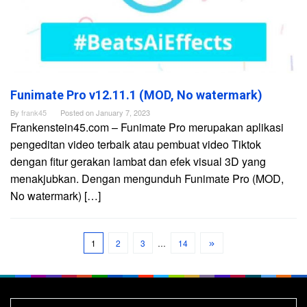
Funimate Pro v12.11.1 (MOD, No watermark)
By
frank45
Posted on
January 7, 2023
Frankenstein45.com – Funimate Pro merupakan aplikasi
pengeditan video terbaik atau pembuat video Tiktok
dengan fitur gerakan lambat dan efek visual 3D yang
menakjubkan. Dengan mengunduh Funimate Pro (MOD,
No watermark) […]
1
2
3
…
14
Search