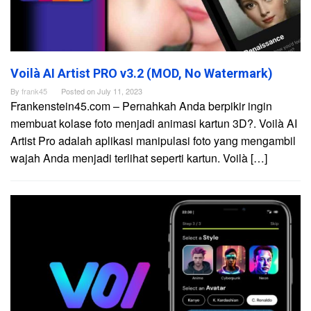
Voilà AI Artist PRO v3.2 (MOD, No Watermark)
By
frank45
Posted on
July 11, 2023
Frankenstein45.com – Pernahkah Anda berpikir ingin
membuat kolase foto menjadi animasi kartun 3D?. Voilà AI
Artist Pro adalah aplikasi manipulasi foto yang mengambil
wajah Anda menjadi terlihat seperti kartun. Voilà […]