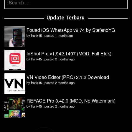
for:
Update Terbaru
Fouad iOS WhatsApp v9.74 by StefanoYG
by
frank45
|
posted 1 month ago
InShot Pro v1.942.1407 (MOD, Full Efek)
by
frank45
|
posted 2 months ago
VN Video Editor (PRO) 2.1.2 Download
by
frank45
|
posted 2 months ago
REFACE Pro 3.42.0 (MOD, No Watermark)
by
frank45
|
posted 2 months ago